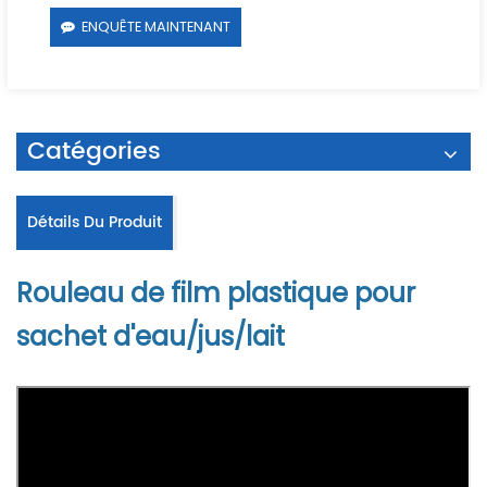
ENQUÊTE MAINTENANT
Catégories
Détails Du Produit
Rouleau de film plastique pour
sachet d'eau/jus/lait