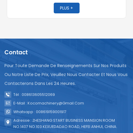
emballer de l'eau purifiée, du jus, du lait, du yaourt, de la
sauce soja, du vin, des chips, des noix, de la lessive, des
PLUS +
sauces et d'autres produits.
Contact
Pour Toute Demande De Renseignements Sur Nos Produits
Ou Notre Liste De Prix, Veuillez Nous Contacter Et Nous Vous
Contacterons Dans Les 24 Heures.
Tél : 008613605512069
E-Mail : Kocomachinery@gmail.com
Whatsapp : 008619159001917
Adresse : ZHESHANG START BUSINESS MANSION ROOM
NO.1407 NO.103 KEXUEDADAO ROAD, HEFEI ANHUI, CHINA.