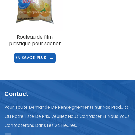
Rouleau de film
plastique pour sachet
d'eau/jus/lait/chips/poudre
à laver
EN SAVOIR PLUS
Contact
Pour Toute Demande De Renseignements Sur Nos Produits
Ou Notre Liste De Prix, Veuillez Nous Contacter Et Nous Vous
Contacterons Dans Les 24 Heures.