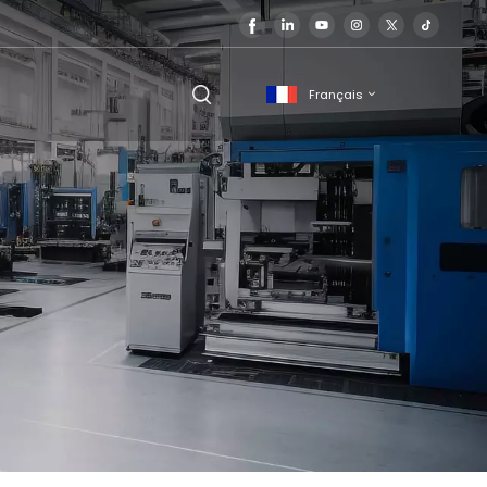
Français
English
français