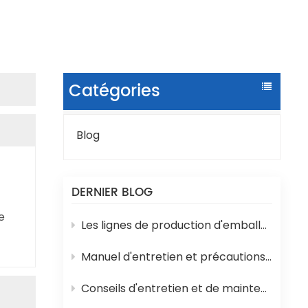
Catégories
Blog
DERNIER BLOG
e
Les lignes de production d'emballages liquides en sachets sont sujettes à divers problèmes techniques en cours de fonctionnement.
Manuel d'entretien et précautions d'emploi de la machine de remplissage d'eau en bouteille 3 en 1
Conseils d'entretien et de maintenance pour les machines de remplissage de yaourts et de lait en pots