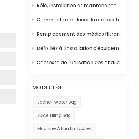
Rôle, installation et maintenance des équipements de stérilisation UHT pour jus
Comment remplacer la cartouche filtrante en polypropylène et la membrane d'osmose inverse d'un système d'osmose inverse
Remplacement des médias filtrants dans les équipements de traitement de l'eau
Défis liés à l'installation d'équipements en Afrique
Contexte de l'utilisation des chaudières à mazout en Afrique et de leur rôle dans la production de boissons
MOTS CLÉS
Sachet Water Bag
Juice Filling Bag
Machine À Eau En Sachet