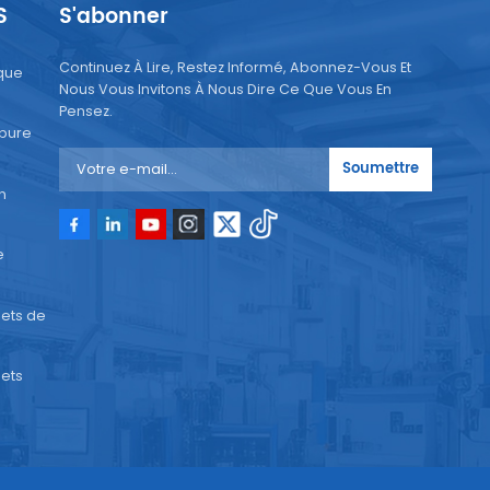
S
S'abonner
Continuez À Lire, Restez Informé, Abonnez-Vous Et
que
Nous Vous Invitons À Nous Dire Ce Que Vous En
Pensez.
 pure
Soumettre
n
e
ets de
ets