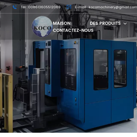
Tél : 008613605512069
E-mail : kocomachinery@gmail.co
MAISON
DES PRODUITS
CONTACTEZ-NOUS