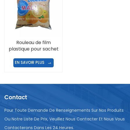
Rouleau de film
plastique pour sachet
d'eau/jus/lait/chips/poudre
à laver
EN SAVOIR PLUS
Contact
Pour Toute Demande De Renseignements Sur Nos Produits
Ou Notre Liste De Prix, Veuillez Nous Contacter Et Nous Vous
Contacterons Dans Les 24 Heures.