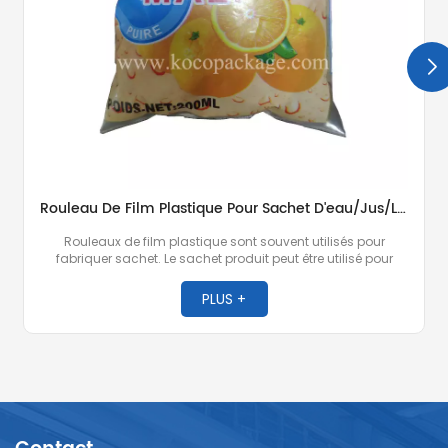
Rouleau De Film Plastique Pour Sachet D'eau/jus/lait/chips/poudre À Laver
Rouleaux de film plastique sont souvent utilisés pour
fabriquer sachet. Le sachet produit peut être utilisé pour
emballer de l'eau purifiée, du jus, du lait, du yaourt, de la
sauce soja, du vin, des chips, des noix, de la lessive, des
PLUS +
sauces et d'autres produits.