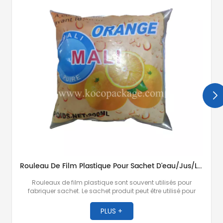
Rouleau De Film Plastique Pour Sachet D'eau/jus/lait/chips/poudre À Laver
Rouleaux de film plastique sont souvent utilisés pour
fabriquer sachet. Le sachet produit peut être utilisé pour
emballer de l'eau purifiée, du jus, du lait, du yaourt, de la
sauce soja, du vin, des chips, des noix, de la lessive, des
PLUS +
sauces et d'autres produits.