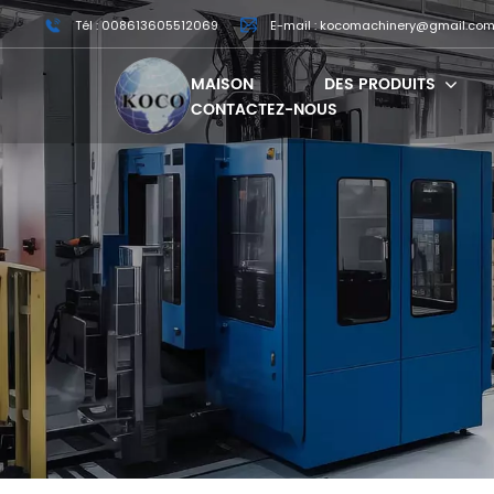
Tél : 008613605512069
E-mail : kocomachinery@gmail.co
MAISON
DES PRODUITS
CONTACTEZ-NOUS