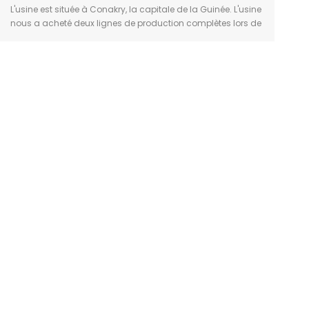
L'usine est située à Conakry, la capitale de la Guinée. L'usine
nous a acheté deux lignes de production complètes lors de
sa construction en 2008. Utilisé dans le production de jus et
d'eau purifiée.L'équipement comprend des réservoirs de
stockage d'eau, équipement de traitement de l'eau,
équipements de chauffage et d'agitation, équipements de
stérilisation, équipements de chauffage et de nettoyage,
équipement de remplissage, etc. Et nous avons conçu
l’aménagement de l’usine.L'usine représente un
investissement total d'environ 100 000 dollars américains.
Elle fonctionne actuellement bien et négocie avec nous le
ligne de production de lait.Lorsque cette usine nous a
consulté au début, son patron n'avait jamais fait d'affaires
connexes, donc il ne savait pas tout à ce sujet. Mais après
nos patientes réponses, il a progressivement tout compris et
a également consulté plusieurs autres sociétés vendant
des équipements pour boissons. Finalement, compte tenu
du professionnalisme et du service après-vente, il a choisi
notre entreprise. Forts de notre expérience, nous lui avons
également rappelé de nombreuses choses auxquelles il
n'avait pas pensé, ce qui lui a permis d'économiser
beaucoup de temps et d'argent.Nous espérons que nos