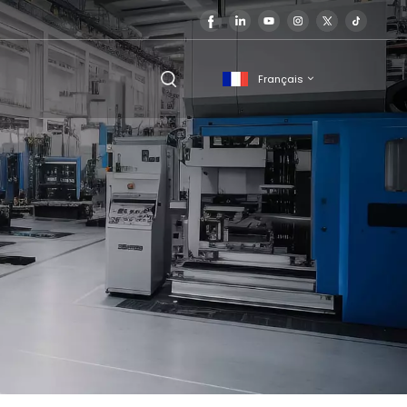
Français
English
français