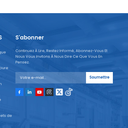
deux sociétés pourront avoir une coopération à long terme
et un développement commun ! J'espère également avoir
l'opportunité de coopérer avec les acheteurs d'équipements
pour boissons qui liront cet article !
S
S'abonner
Continuez À Lire, Restez Informé, Abonnez-Vous Et
que
Nous Vous Invitons À Nous Dire Ce Que Vous En
Pensez.
 pure
Soumettre
n
e
ets de