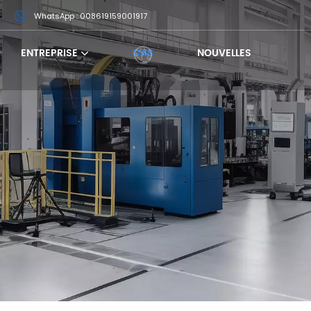
m
WhatsApp : 008619159001917
ENTREPRISE
CAS
NOUVELLES