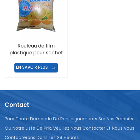
Rouleau de film
plastique pour sachet
d'eau/jus/lait/chips/poudre
à laver
EN SAVOIR PLUS
Contact
Pour Toute Demande De Renseignements Sur Nos Produits
Ou Notre Liste De Prix, Veuillez Nous Contacter Et Nous Vous
Contacterons Dans Les 24 Heures.