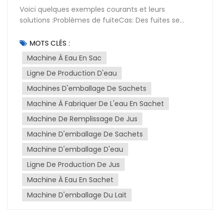
Voici quelques exemples courants et leurs
solutions :Problèmes de fuiteCas: Des fuites se
produisent dans machines d'emballage de jus en
sachetsCela est généralement dû à l'usure des
MOTS CLÉS :
joints, des garnitures ou autres composants
Machine À Eau En Sac
d'étanchéité, à une installation incorrecte ou à des
Ligne De Production D'eau
dommages au niveau de la vanne, ou encore à des
défauts de conception du contenant. Par exemple,
Machines D'emballage De Sachets
sur une ligne de production de boissons, si la bague
Machine À Fabriquer De L'eau En Sachet
d'étanchéité de la buse de remplissage est usée,
cela peut entraîner une mauvaise étanchéité lors
Machine De Remplissage De Jus
du remplissage et provoquer des fuites de
Machine D'emballage De Sachets
liquide.Solution: Inspectez régulièrement les joints,
Machine D'emballage D'eau
les garnitures et autres composants, et remplacez-
les sans tarder en cas d'usure. Assurez-vous que les
Ligne De Production De Jus
vannes sont correctement installées et serrées.
Machine À Eau En Sachet
Vérifiez l'absence de défauts de conception du
récipient et optimisez-la si nécessaire. Par exemple,
Machine D'emballage Du Lait
modifiez sa forme ou augmentez la surface
d'étanchéité.Problèmes de remplissage