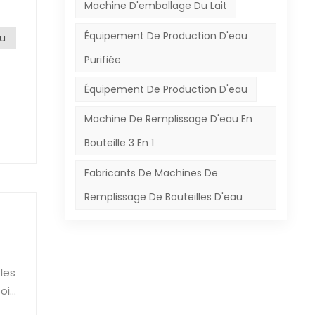
Machine D'emballage Du Lait
Équipement De Production D'eau
.
au
Purifiée
sur
Équipement De Production D'eau
Machine De Remplissage D'eau En
exe
Bouteille 3 En 1
nes
e
Fabricants De Machines De
e.
Remplissage De Bouteilles D'eau
en
te
se
'une
 De
les
ant
ir.
ment