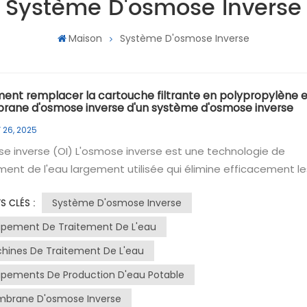
Système D'osmose Inverse
Maison
Système D'osmose Inverse
nt remplacer la cartouche filtrante en polypropylène e
ane d'osmose inverse d'un système d'osmose inverse
 26, 2025
 inverse (OI) L'osmose inverse est une technologie de
ment de l'eau largement utilisée qui élimine efficacement le
tés et fournit une eau potable de haute qualité. La cartou
Système D'osmose Inverse
S CLÉS :
nte en polypropylène et la membrane d'osmose inverse sont
composants essentiels d'un système d'osmose inverse qui
ipement De Traitement De L'eau
t être remplacés régulièrement pour garantir son bon
hines De Traitement De L'eau
ionnement. Cet article explique en détail comment remplac
ipements De Production D'eau Potable
rtouche filtrante en polypropylène et la membrane d'osmos
se d'un système d'osmose inverse.Étapes pour le remplace
brane D'osmose Inverse