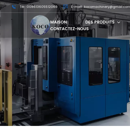
Tél : 008613605512069
E-mail : kocomachinery@gmail.co
MAISON
DES PRODUITS
CONTACTEZ-NOUS