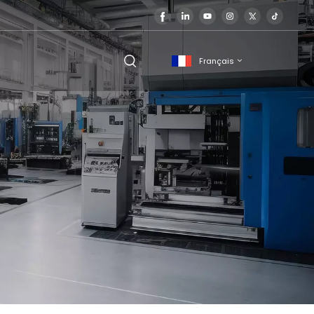
Français
English
français