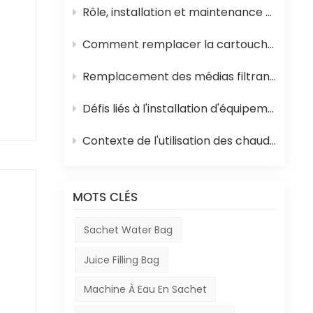
Rôle, installation et maintenance des équipements de stérilisation UHT pour jus
Comment remplacer la cartouche filtrante en polypropylène et la membrane d'osmose inverse d'un système d'osmose inverse
ner
Remplacement des médias filtrants dans les équipements de traitement de l'eau
Défis liés à l'installation d'équipements en Afrique
P),
Contexte de l'utilisation des chaudières à mazout en Afrique et de leur rôle dans la production de boissons
MOTS CLÉS
eur
 de
Sachet Water Bag
es
Juice Filling Bag
ous
 en
Machine À Eau En Sachet
t la
aux