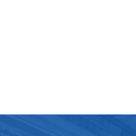
lEffectuez une inspection détaillée du système électrique
hine, y compris le câblage, les connecteurs et le panneau 
nde. Recherchez des signes d'usure, de corrosion ou de
es, puis effectuez des tests de diagnostic pour évaluer l
rmances de la machine. Recherchez toute anomalie dans le
sus de remplissage, de scellage et d'emballage. Enfin, si
aire, mettez à jour le logiciel de la machine vers la dernière
n pour bénéficier de fonctionnalités améliorées et de correc
urité.Entretien annuelFaites appel à un technicien certifié p
uer un entretien complet de la machine. Cet entretien
end une inspection, un nettoyage et un entretien approfon
us les composants internes. Le remplacement des compos
paux, tels que le moteur, la pompe et les joints primaires, est
tué conformément aux recommandations du fabricant et à
isation de la machine. Enfin, analysez l'historique de maintena
'identifier les problèmes récurrents ou les schémas qui
ient nécessiter une intervention ou une modification du
amme de maintenance.Stratégie de maintenance