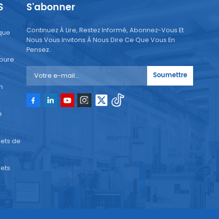
S
S'abonner
oche
Continuez À Lire, Restez Informé, Abonnez-Vous Et
que
lan
Nous Vous Invitons À Nous Dire Ce Que Vous En
Pensez.
 pure
es
Soumettre
ces
n
ité
e
ets de
ets