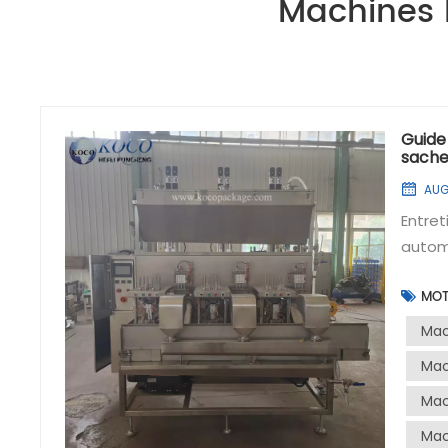
Machines 
Guide
sache
AUG
Entret
autom
entiè
MOT
ou ma
essent
Mac
comple
Mac
quotid
Mac
machin
Vérifi
Mac