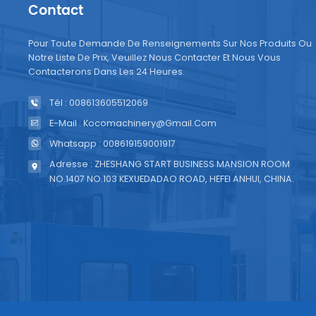
Contact
préven
d'expl
Pour Toute Demande De Renseignements Sur Nos Produits Ou
permet
Notre Liste De Prix, Veuillez Nous Contacter Et Nous Vous
de mai
Contacterons Dans Les 24 Heures.
direct
Tél : 008613605512069
consi
prati
E-Mail : Kocomachinery@gmail.com
de vo
Whatsapp : 008619159001917
automa
Adresse : ZHESHANG START BUSINESS MANSION ROOM
maxim
NO.1407 NO.103 KEXUEDADAO ROAD, HEFEI ANHUI, CHINA.
qualit