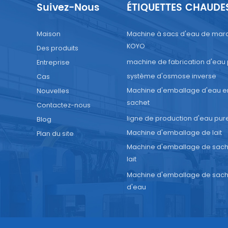
Suivez-Nous
ÉTIQUETTES CHAUDE
tiveExploitez les données des capteurs et l'historique
oitation pour anticiper les pannes potentielles. Cette appr
Maison
Machine à sacs d'eau de mar
 de planifier proactivement la maintenance. Élaborez un p
KOYO
Des produits
ntenance détaillé basé sur l'utilisation de la machine et les
machine de fabrication d'eau
Entreprise
ives du fabricant. Le respect de ce plan peut réduire
dérablement le risque de pannes imprévues.En adhérant à c
système d'osmose inverse
Cas
ques de maintenance, vous pouvez optimiser les performan
Machine d'emballage d'eau e
Nouvelles
tre machine de remplissage de jus en sachet entièrement
sachet
Contactez-nous
tisée, en garantissant qu'elle fonctionne avec une efficac
ligne de production d'eau pur
Blog
ale et produit systématiquement du jus emballé de haute
Machine d'emballage de lait
Plan du site
é.
Machine d'emballage de sach
lait
Machine d'emballage de sach
d'eau