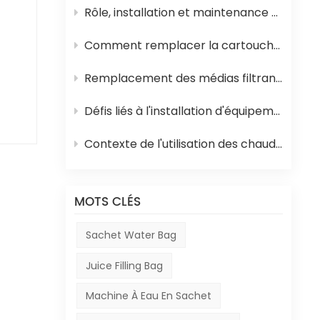
Rôle, installation et maintenance des équipements de stérilisation UHT pour jus
te
Comment remplacer la cartouche filtrante en polypropylène et la membrane d'osmose inverse d'un système d'osmose inverse
la
Remplacement des médias filtrants dans les équipements de traitement de l'eau
de
Défis liés à l'installation d'équipements en Afrique
Contexte de l'utilisation des chaudières à mazout en Afrique et de leur rôle dans la production de boissons
t le
nt
MOTS CLÉS
Sachet Water Bag
ment
Juice Filling Bag
Machine À Eau En Sachet