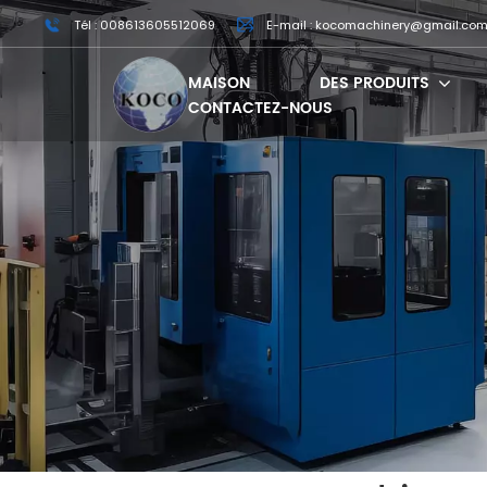
Tél : 008613605512069
E-mail : kocomachinery@gmail.co
MAISON
DES PRODUITS
CONTACTEZ-NOUS