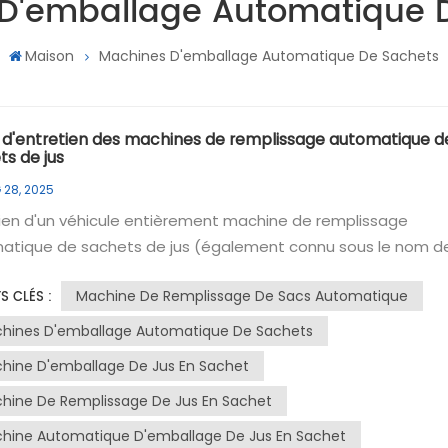
D'emballage Automatique 
Maison
Machines D'emballage Automatique De Sachets
 d'entretien des machines de remplissage automatique d
ts de jus
 28, 2025
ien d'un véhicule entièrement machine de remplissage
atique de sachets de jus (également connu sous le nom d
rement machine d'emballage automatique de sachets de ju
Machine De Remplissage De Sacs Automatique
S CLÉS :
chine à sachets de jus entièrement automatique) est
iel à son bon fonctionnement et à sa longévité. Voici un gu
hines D'emballage Automatique De Sachets
t pour l'entretien de cet équipement de précision :Entretie
hine D'emballage De Jus En Sachet
ienTout d'abord, inspectez soigneusement l'extérieur de la
hine De Remplissage De Jus En Sachet
e pour vous assurer qu'elle n'est ni obstruée ni endommag
ez la puissance et la pression d'air pour vous assurer qu'elles
hine Automatique D'emballage De Jus En Sachet