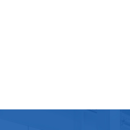
mensue
la mac
comma
dommag
perfo
proces
nécess
versio
de séc
effect
compr
de to
princi
effec
l'util
afin d
pourra
progr