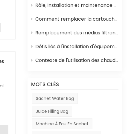
Rôle, installation et maintenance des équipements de stérilisation UHT pour jus
en
s
Comment remplacer la cartouche filtrante en polypropylène et la membrane d'osmose inverse d'un système d'osmose inverse
Remplacement des médias filtrants dans les équipements de traitement de l'eau
en
-
Défis liés à l'installation d'équipements en Afrique
oins
s
Contexte de l'utilisation des chaudières à mazout en Afrique et de leur rôle dans la production de boissons
es
les
 :
des
MOTS CLÉS
i
 la
Sachet Water Bag
ut
it
es
Juice Filling Bag
e
Machine À Eau En Sachet
ge