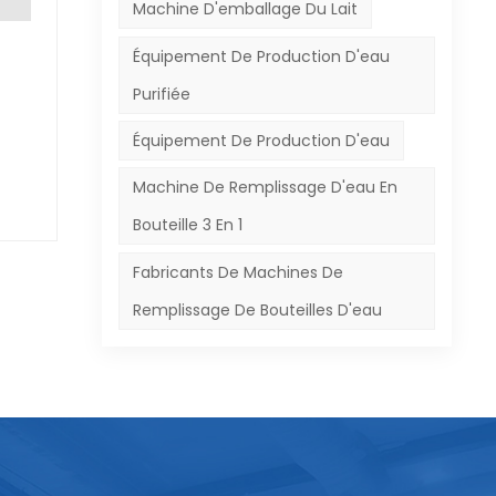
Machine D'emballage Du Lait
t
 la
Équipement De Production D'eau
par
sion
Purifiée
nsi
que
Équipement De Production D'eau
ntif
des
les
Machine De Remplissage D'eau En
 des
Bouteille 3 En 1
à
Fabricants De Machines De
ux
Remplissage De Bouteilles D'eau
n de
er
nt