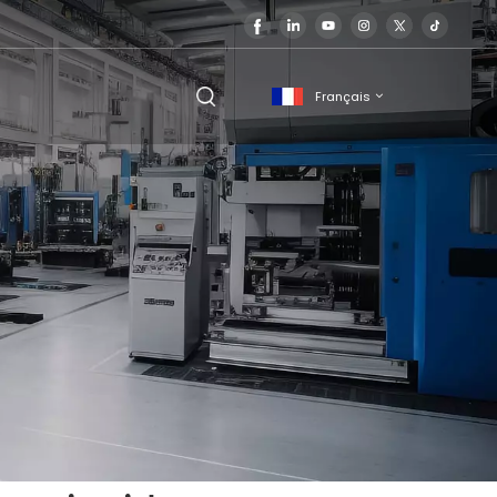
Français
English
français