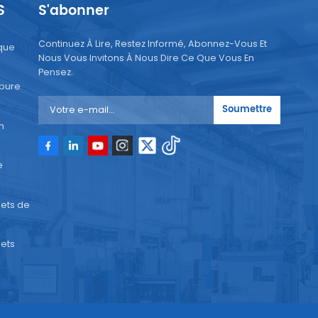
S
S'abonner
a
Continuez À Lire, Restez Informé, Abonnez-Vous Et
que
Nous Vous Invitons À Nous Dire Ce Que Vous En
Pensez.
 pure
es
Soumettre
n
ment
e
e
ets de
ets