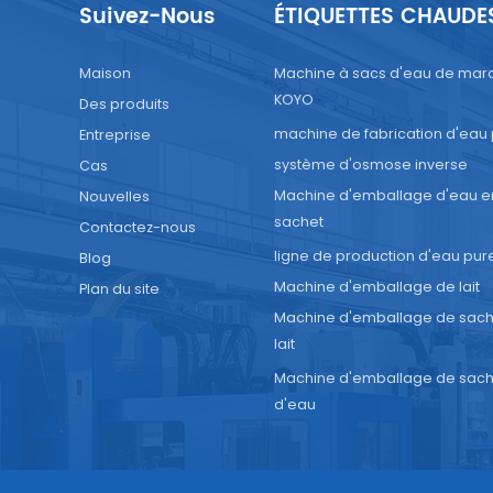
Suivez-Nous
ÉTIQUETTES CHAUDE
justées et configurées en fonction des différents besoins
llage, et des paramètres tels que la vitesse d'emballage, l
ité d'emballage et la forme d'emballage peuvent être
Maison
Machine à sacs d'eau de mar
KOYO
s.Lors du choix d'un machine de remplissage de sauce, vous
Des produits
prendre en compte des facteurs tels que les besoins en
machine de fabrication d'eau
Entreprise
e d'emballage du produit, l'échelle de production, les norm
système d'osmose inverse
Cas
lité et le budget. Il est préférable de communiquer et de
Machine d'emballage d'eau e
Nouvelles
ndre en détail avec notre entreprise pour choisir l'équipe
sachet
Contactez-nous
 à vos besoins. Les caractéristiques et spécifications
ligne de production d'eau pur
Blog
iques de l'équipement peuvent varier selon le fabricant et l
Machine d'emballage de lait
Plan du site
e d'application.
Machine d'emballage de sach
lait
Machine d'emballage de sach
d'eau