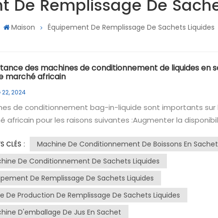
t De Remplissage De Sachet
Maison
Équipement De Remplissage De Sachets Liquides
tance des machines de conditionnement de liquides en 
le marché africain
 22, 2024
 de conditionnement bag-in-liquide sont importants sur le
 africain pour les raisons suivantes :Augmenter la disponibil
oduits : De nombreuses régions de la région africaine
Machine De Conditionnement De Boissons En Sachet
S CLÉS :
ent d’infrastructures, notamment de gestion efficace de l
e et des chaînes d’approvisionnement alimentaire. Les
hine De Conditionnement De Sachets Liquides
nes de conditionnement Bag-in-Liquide peuvent emballer 
ipement De Remplissage De Sachets Liquides
ts liquides (tels que des jus, du lait, de l'eau potable)
ne De Production De Remplissage De Sachets Liquides
ement dans des sacs scellés sans avoir besoin de bouteille
ipients supplémentaires. Cela permet de fournir des produi
hine D'emballage De Jus En Sachet