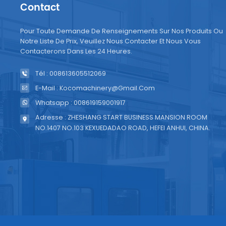
Contact
être a
d'emba
Pour Toute Demande De Renseignements Sur Nos Produits Ou
capac
Notre Liste De Prix, Veuillez Nous Contacter Et Nous Vous
ajusté
Contacterons Dans Les 24 Heures.
devez 
matièr
Tél : 008613605512069
de qua
E-Mail : Kocomachinery@gmail.com
compre
Whatsapp : 008619159001917
adapté
Adresse : ZHESHANG START BUSINESS MANSION ROOM
spécif
NO.1407 NO.103 KEXUEDADAO ROAD, HEFEI ANHUI, CHINA.
domain