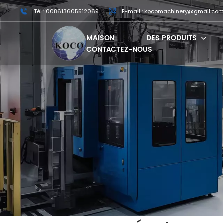
Tél : 008613605512069
E-mail : kocomachinery@gmail.co
MAISON
DES PRODUITS
CONTACTEZ-NOUS