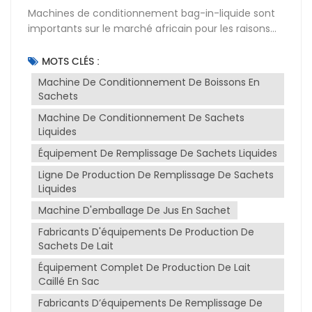
Machines de conditionnement bag-in-liquide sont
importants sur le marché africain pour les raisons
suivantes :Augmenter la disponibilité des produits :
De nombreuses régions de la région africaine
MOTS CLÉS :
manquent d’infrastructures, notamment de gestion
Machine De Conditionnement De Boissons En
efficace de l’eau potable et des chaînes
Sachets
d’approvisionnement alimentaire. Les machines de
Machine De Conditionnement De Sachets
conditionnement Bag-in-Liquide peuvent emballer
Liquides
des produits liquides (tels que des jus, du lait, de
l'eau potable) directement dans des sacs scellés
Équipement De Remplissage De Sachets Liquides
sans avoir besoin de bouteilles ou de récipients
Ligne De Production De Remplissage De Sachets
supplémentaires. Cela permet de fournir des
Liquides
produits liquides pratiques et sûrs et d’élargir la
Machine D'emballage De Jus En Sachet
gamme de produits disponibles.Réduisez les coûts
d'emballage : les produits liquides en bouteille
Fabricants D'équipements De Production De
traditionnels nécessitent des matériaux
Sachets De Lait
supplémentaires tels que des bouteilles, des
Équipement Complet De Production De Lait
bouchons et des étiquettes, et nécessitent plus de
Caillé En Sac
main d'œuvre et d'équipement pour la mise en
Fabricants D’équipements De Remplissage De
bouteille et le scellage. Les machines de