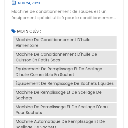
NOV 24, 2023
Machine de conditionnement de sauces est un
équipement spécial utilisé pour le conditionnement
automatique de sauces ou de condiments liquides.
Il est efficace, précis et hygiénique, ce qui peut
MOTS CLÉS :
améliorer l’efficacité de l’emballage et garantir la
Machine De Conditionnement D'huile
qualité du produit et les normes d’hygiène.Le
Alimentaire
machine de remplissage et de scellage
Machine De Conditionnement D'huile De
d'emballages de sauce peut automatiquement
Cuisson En Petits Sacs
compléter les opérations de mesure, de
remplissage, de scellage et d'étiquetage des
Équipement De Remplissage Et De Scellage
sauces, réduisant ainsi les opérations manuelles et
D'huile Comestible En Sachet
améliorant l'efficacité de la production. Grâce au
Équipement De Remplissage De Sachets Liquides
système de dosage avancé, la machine de
Machine De Remplissage Et De Scellage De
conditionnement de sauce peut contrôler avec
Sachets
précision le poids ou le volume de chaque paquet
de sauce, garantissant ainsi la cohérence et la
Machine De Remplissage Et De Scellage D'eau
précision du produit. Cette machine convient à
Pour Sachets
diverses formes d'emballage, telles que des
Machine Automatique De Remplissage Et De
bouteilles, des sacs, des canettes, etc. La forme
Scellage De Sachets