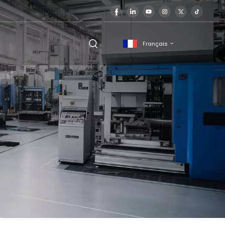
Français
English
français