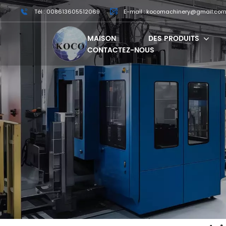
Tél : 008613605512069
E-mail : kocomachinery@gmail.co
MAISON
DES PRODUITS
CONTACTEZ-NOUS