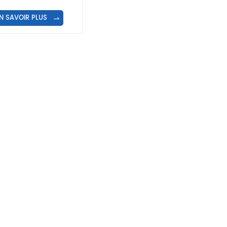
lait et de yaourt en
chet à joint latéral
N SAVOIR PLUS