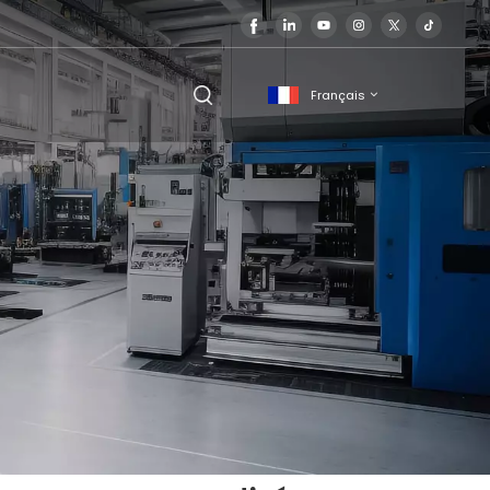
Français
English
français