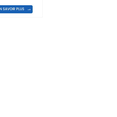
lait et de yaourt en
chet à joint latéral
N SAVOIR PLUS