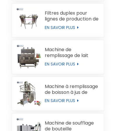
Filtres duplex pour
lignes de production de
liquides
EN SAVOIR PLUS
Machine de
remplissage de lait
automatique
EN SAVOIR PLUS
Machine à remplissage
de boisson à jus de
boucles de type brique
EN SAVOIR PLUS
Machine de soufflage
de bouteille