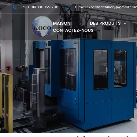
Tél : 008613605512069
E-mail : kocomachinery@gmail.co
MAISON
DES PRODUITS
CONTACTEZ-NOUS