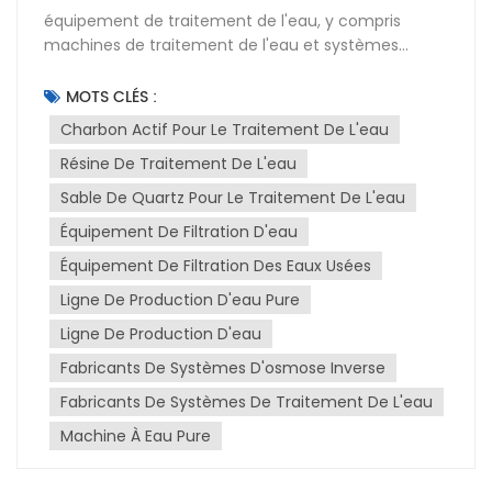
équipement de traitement de l'eau, y compris
machines de traitement de l'eau et systèmes
d'osmose inverse (OI)Ce système est conçu pour
éliminer les impuretés et les contaminants de l'eau,
MOTS CLÉS :
la rendant ainsi propre à divers usages. Avec le
Charbon Actif Pour Le Traitement De L'eau
temps, les matériaux filtrants utilisés (comme le
Résine De Traitement De L'eau
sable de quartz, le charbon actif et les résines
échangeuses d'ions) se saturent et perdent de leur
Sable De Quartz Pour Le Traitement De L'eau
efficacité. Il est donc essentiel de les remplacer
Équipement De Filtration D'eau
régulièrement pour maintenir les performances du
système de traitement d'eau. Cet article explique
Équipement De Filtration Des Eaux Usées
en détail comment remplacer le sable de quartz, le
Ligne De Production D'eau Pure
charbon actif et les résines dans un équipement de
Ligne De Production D'eau
traitement d'eau.Introduction aux médias filtrantsLe
sable de quartz est utilisé dans les filtres
Fabricants De Systèmes D'osmose Inverse
multimédias pour éliminer les matières en
Fabricants De Systèmes De Traitement De L'eau
suspension et les particules présentes dans l'eau. Le
charbon actif est un média filtrant qui adsorbe
Machine À Eau Pure
efficacement les composés organiques, le chlore et
autres substances chimiques susceptibles d'altérer