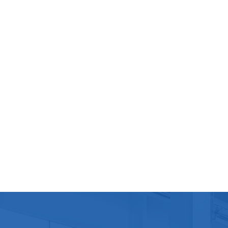
Versez
une ré
systèm
garant
actif
par vi
actif,
ensuit
tassé 
à con
actif 
de la
le rés
évita
réserv
ajoute
sa déc
suivan