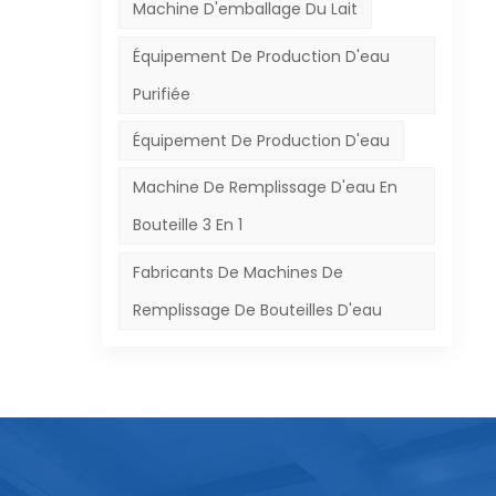
t à
Machine D'emballage Du Lait
Équipement De Production D'eau
Purifiée
cez
Équipement De Production D'eau
n
Machine De Remplissage D'eau En
Bouteille 3 En 1
age
n
Fabricants De Machines De
nt
Remplissage De Bouteilles D'eau
ent
 à
en
r,