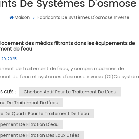
ants De Systèmes D'osmose 
Maison
Fabricants De Systèmes D'osmose Inverse
acement des médias filtrants dans les équipements de
ement de l'eau
 20, 2025
ement de traitement de l'eau, y compris machines de
ement de l'eau et systèmes d'osmose inverse (OI)Ce systè
nçu pour éliminer les impuretés et les contaminants de l'eau
Charbon Actif Pour Le Traitement De L'eau
S CLÉS :
t ainsi propre à divers usages. Avec le temps, les matériaux
nts utilisés (comme le sable de quartz, le charbon actif et les
ine De Traitement De L'eau
s échangeuses d'ions) se saturent et perdent de leur
le De Quartz Pour Le Traitement De L'eau
cité. Il est donc essentiel de les remplacer régulièrement po
ipement De Filtration D'eau
enir les performances du système de traitement d'eau. Cet
e explique en détail comment remplacer le sable de quartz, l
ipement De Filtration Des Eaux Usées