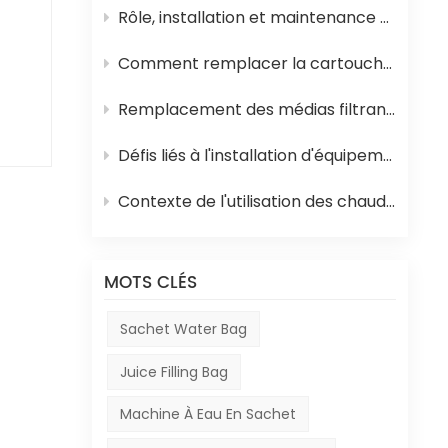
Rôle, installation et maintenance des équipements de stérilisation UHT pour jus
é
ion
Comment remplacer la cartouche filtrante en polypropylène et la membrane d'osmose inverse d'un système d'osmose inverse
dia
Remplacement des médias filtrants dans les équipements de traitement de l'eau
ore
Défis liés à l'installation d'équipements en Afrique
Contexte de l'utilisation des chaudières à mazout en Afrique et de leur rôle dans la production de boissons
à
MOTS CLÉS
Sachet Water Bag
pour
en
Juice Filling Bag
Machine À Eau En Sachet
s.