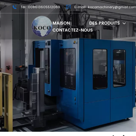
Tél : 008613605512069
E-mail : kocomachinery@gmail.co
MAISON
DES PRODUITS
CONTACTEZ-NOUS