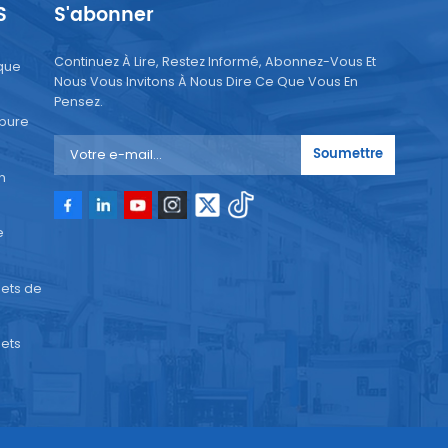
S
S'abonner
nts
Continuez À Lire, Restez Informé, Abonnez-Vous Et
que
Nous Vous Invitons À Nous Dire Ce Que Vous En
Pensez.
 pure
, le
nir
Soumettre
n
que
e
ne.
du
ets de
ien
les.
ets