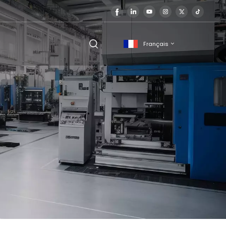
Français
English
français