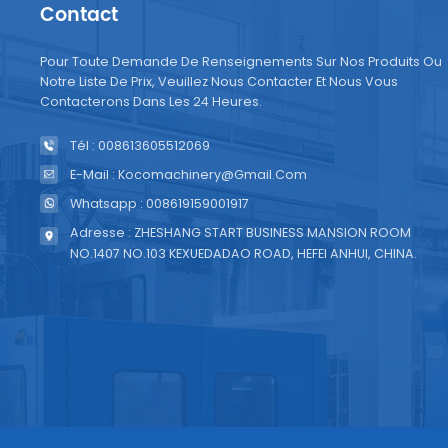
Contact
inclua
de tra
Pour Toute Demande De Renseignements Sur Nos Produits Ou
sécuri
Notre Liste De Prix, Veuillez Nous Contacter Et Nous Vous
traite
Contacterons Dans Les 24 Heures.
procéd
Tél : 008613605512069
charbo
l'effi
E-Mail : Kocomachinery@gmail.com
instru
Whatsapp : 008619159001917
à votr
Adresse : ZHESHANG START BUSINESS MANSION ROOM
d'eau 
NO.1407 NO.103 KEXUEDADAO ROAD, HEFEI ANHUI, CHINA.
N'oubl
bon f
réguli