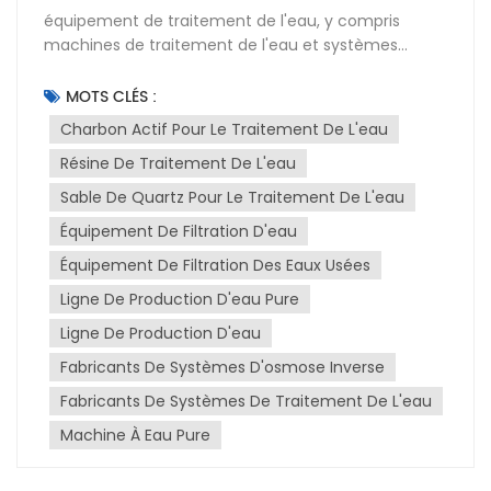
équipement de traitement de l'eau, y compris
machines de traitement de l'eau et systèmes
d'osmose inverse (OI)Ce système est conçu pour
éliminer les impuretés et les contaminants de l'eau,
MOTS CLÉS :
la rendant ainsi propre à divers usages. Avec le
Charbon Actif Pour Le Traitement De L'eau
temps, les matériaux filtrants utilisés (comme le
Résine De Traitement De L'eau
sable de quartz, le charbon actif et les résines
échangeuses d'ions) se saturent et perdent de leur
Sable De Quartz Pour Le Traitement De L'eau
efficacité. Il est donc essentiel de les remplacer
Équipement De Filtration D'eau
régulièrement pour maintenir les performances du
système de traitement d'eau. Cet article explique
Équipement De Filtration Des Eaux Usées
en détail comment remplacer le sable de quartz, le
Ligne De Production D'eau Pure
charbon actif et les résines dans un équipement de
Ligne De Production D'eau
traitement d'eau.Introduction aux médias filtrantsLe
sable de quartz est utilisé dans les filtres
Fabricants De Systèmes D'osmose Inverse
multimédias pour éliminer les matières en
Fabricants De Systèmes De Traitement De L'eau
suspension et les particules présentes dans l'eau. Le
charbon actif est un média filtrant qui adsorbe
Machine À Eau Pure
efficacement les composés organiques, le chlore et
autres substances chimiques susceptibles d'altérer