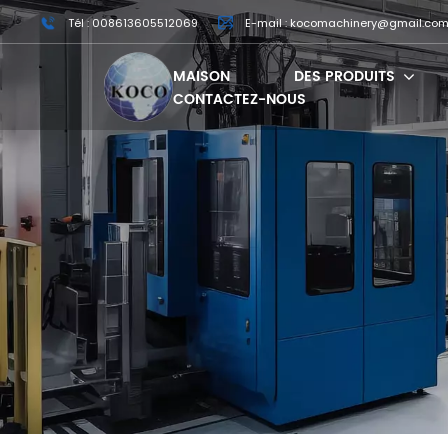
Tél : 008613605512069
E-mail : kocomachinery@gmail.co
MAISON
DES PRODUITS
CONTACTEZ-NOUS