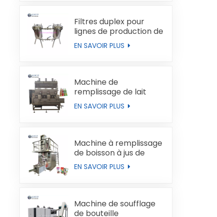
Filtres duplex pour
lignes de production de
liquides
EN SAVOIR PLUS
Machine de
remplissage de lait
automatique
EN SAVOIR PLUS
Machine à remplissage
de boisson à jus de
boucles de type brique
EN SAVOIR PLUS
Machine de soufflage
de bouteille