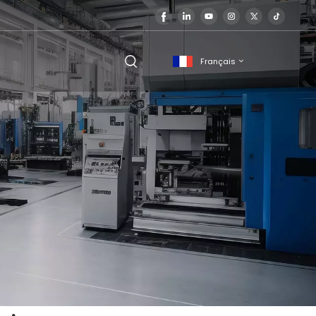
Français
English
français