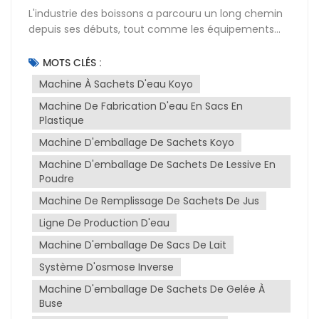
L'industrie des boissons a parcouru un long chemin
depuis ses débuts, tout comme les équipements
qui la soutiennent. KOCO IMP/EXP CO., LTD est à la
pointe de la fabrication de boissons depuis 25 ans et
MOTS CLÉS :
met son expertise à profit pour fournir des produits
Machine À Sachets D'eau Koyo
de haute qualité. L'industrie évolue, et nous
Machine De Fabrication D'eau En Sacs En
évoluons avec elle : nous adoptons les avancées
Plastique
technologiques de remplissage pour répondre à la
demande croissante de production de boissons
Machine D'emballage De Sachets Koyo
efficace et durable.Caractéristiques principales des
Machine D'emballage De Sachets De Lessive En
équipements de boissons modernesLes
Poudre
équipements de production de boissons
Machine De Remplissage De Sachets De Jus
d'aujourd'hui sont conçus pour être rapides, précis
et polyvalents. Voici ce qui distingue les machines
Ligne De Production D'eau
modernes :Fonctionnement à grande vitesse : Ces
Machine D'emballage De Sacs De Lait
machines sont capables de traiter des milliers de
colis par heure, maximisant ainsi la
Système D'osmose Inverse
productivité.Remplissage de précision : Assure une
Machine D'emballage De Sachets De Gelée À
qualité de produit constante en mesurant et en
Buse
remplissant les liquides avec précision.Conception