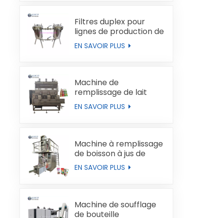
Filtres duplex pour
lignes de production de
liquides
EN SAVOIR PLUS
Machine de
remplissage de lait
automatique
EN SAVOIR PLUS
Machine à remplissage
de boisson à jus de
boucles de type brique
EN SAVOIR PLUS
Machine de soufflage
de bouteille