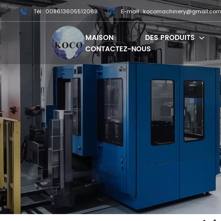
Tél : 008613605512069
E-mail : kocomachinery@gmail.co
MAISON
DES PRODUITS
CONTACTEZ-NOUS