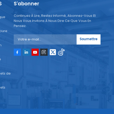
S
S'abonner
f de
Continuez À Lire, Restez Informé, Abonnez-Vous Et
que
Nous Vous Invitons À Nous Dire Ce Que Vous En
e de
Pensez.
 pure
 ou
nde,
Soumettre
n
e
ets de
ets
able
 de
ant