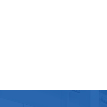
netto
électr
lait I
la mac
linéai
adéqua
foncti
Veuill
de lub
d'étan
qu'ell
Nettoy
élémen
Vérifi
tempér
tempér
tensio
alimen