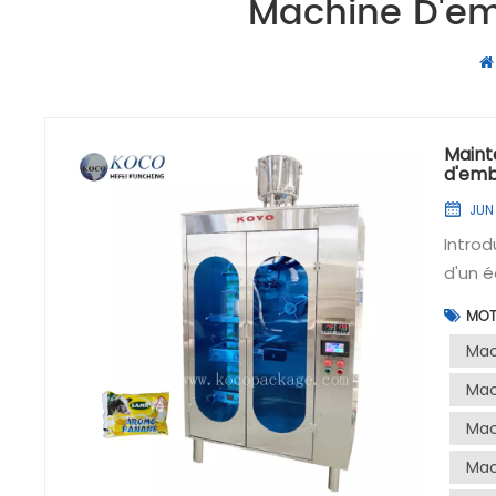
Machine D'em
Maint
d'emba
JUN 
Introd
d'un é
princi
MOT
yaourt
Mac
foncti
à le s
Mac
:Convo
Mac
roulea
Mac
roulea