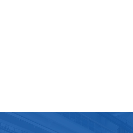
yage adapté pour éviter la corrosion des composants
iques par l'humidité.Lubrification : La machine d'emballage d
l est nécessaire de lubrifier régulièrement les pièces mobiles 
hine, telles que les engrenages, les chaînes et les guides
res, avec les lubrifiants recommandés. Une lubrification
te réduit les frottements et l'usure, assure un
onnement fluide et prolonge la durée de vie de la machine.
ez suivre les instructions du fabricant concernant les interval
rification et les types de lubrifiants.Inspection des compos
chéité : Vérifiez régulièrement l'état de la bande d'étanchéi
e ne présente pas d'usure, de dommages ou de résidus.
ez la surface d'étanchéité et remplacez régulièrement les
ts d'étanchéité usés afin de maintenir une étanchéité stab
ez également les éléments chauffants et les capteurs de
ature pour garantir un contrôle précis de la
ature.Réglage du système d'alimentation du film : Surveille
n et le mécanisme de guidage du film pour garantir une
tation fluide et régulière. Réglez le dispositif de contrôle de 