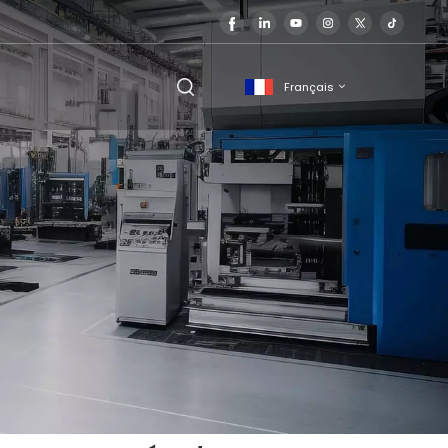
Français
English
français