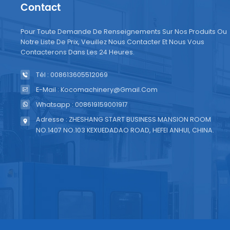
Contact
tensio
guidag
Pour Toute Demande De Renseignements Sur Nos Produits Ou
d'emba
Notre Liste De Prix, Veuillez Nous Contacter Et Nous Vous
conne
Contacterons Dans Les 24 Heures.
comma
Tél : 008613605512069
de dy
les ca
E-Mail : Kocomachinery@gmail.com
correc
Whatsapp : 008619159001917
sécur
Adresse : ZHESHANG START BUSINESS MANSION ROOM
L'emba
NO.1407 NO.103 KEXUEDADAO ROAD, HEFEI ANHUI, CHINA.
condit
fonct
mainte
perfor
et pro
seulem
garant