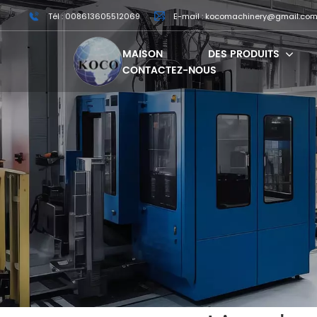
Tél : 008613605512069
E-mail : kocomachinery@gmail.co
MAISON
DES PRODUITS
CONTACTEZ-NOUS