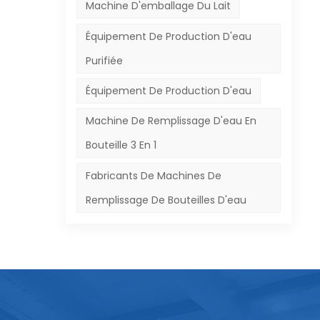
Machine D'emballage Du Lait
e
Équipement De Production D'eau
de
Purifiée
Équipement De Production D'eau
Machine De Remplissage D'eau En
les
Bouteille 3 En 1
ants
té,
Fabricants De Machines De
Remplissage De Bouteilles D'eau
le.
z la
la