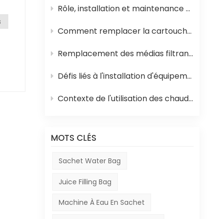
ge
Rôle, installation et maintenance des équipements de stérilisation UHT pour jus
lm
s
Comment remplacer la cartouche filtrante en polypropylène et la membrane d'osmose inverse d'un système d'osmose inverse
e de
Remplacement des médias filtrants dans les équipements de traitement de l'eau
s
t
Défis liés à l'installation d'équipements en Afrique
es
Contexte de l'utilisation des chaudières à mazout en Afrique et de leur rôle dans la production de boissons
MOTS CLÉS
ige
Sachet Water Bag
Juice Filling Bag
Machine À Eau En Sachet