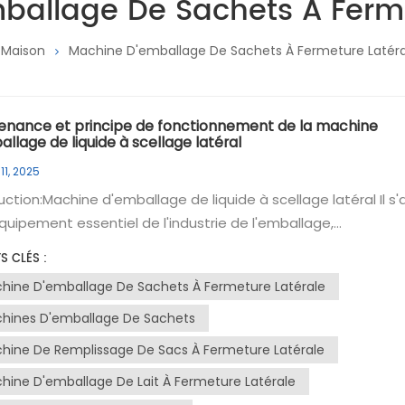
ballage De Sachets À Ferme
Maison
Machine D'emballage De Sachets À Fermeture Latéra
enance et principe de fonctionnement de la machine
llage de liquide à scellage latéral
11, 2025
uction:Machine d'emballage de liquide à scellage latéral Il s'
quipement essentiel de l'industrie de l'emballage,
palement utilisé pour conditionner des liquides tels que les
S CLÉS :
s, le lait et les jus de fruits en sachets. Son principe de
hine D'emballage De Sachets À Fermeture Latérale
onnement consiste à façonner le film en rouleau en sachet 
celler lors du remplissage.Principe de fonctionnement
hines D'emballage De Sachets
yage et formage du film : Le film en rouleau est chargé sur 
hine De Remplissage De Sacs À Fermeture Latérale
u et acheminé vers le tube de formage par une série de
hine D'emballage De Lait À Fermeture Latérale
ux et de guides. Le tube de formage façonne le film plat en