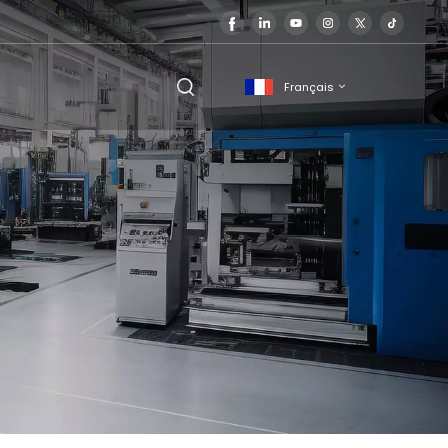
Français
English
français