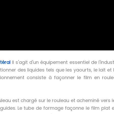
atéral
Il s'agit d'un équipement essentiel de l'indus
onner des liquides tels que les yaourts, le lait et 
tionnement consiste à façonner le film en roul
uleau est chargé sur le rouleau et acheminé vers l
guides. Le tube de formage façonne le film plat 