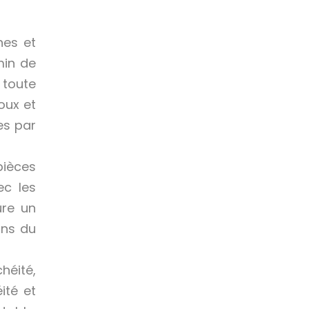
nes et
min de
 toute
oux et
es par
pièces
ec les
ure un
ons du
héité,
ité et