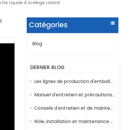
e Liquide À Scellage Latéral
l
Catégories
Blog
DERNIER BLOG
Les lignes de production d'emballages liquides en sachets sont sujettes à divers problèmes techniques en cours de fonctionnement.
Manuel d'entretien et précautions d'emploi de la machine de remplissage d'eau en bouteille 3 en 1
Conseils d'entretien et de maintenance pour les machines de remplissage de yaourts et de lait en pots
Rôle, installation et maintenance des équipements de stérilisation UHT pour jus