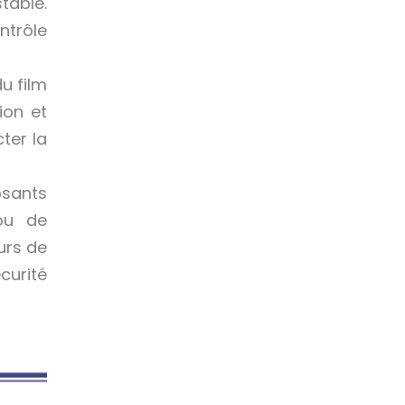
table.
ntrôle
u film
ion et
ter la
osants
ou de
urs de
curité