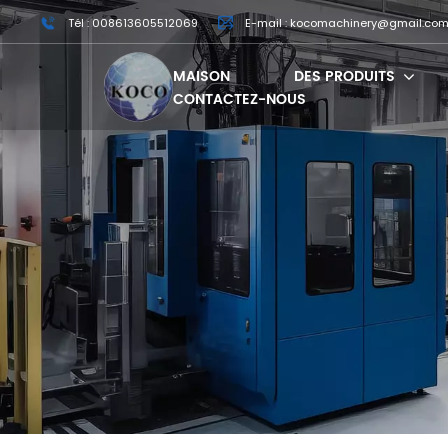
Tél : 008613605512069
E-mail : kocomachinery@gmail.co
MAISON
DES PRODUITS
CONTACTEZ-NOUS