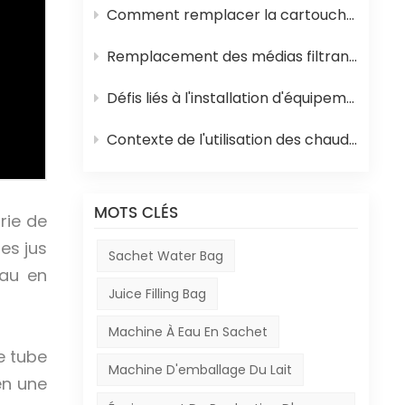
Comment remplacer la cartouche filtrante en polypropylène et la membrane d'osmose inverse d'un système d'osmose inverse
Remplacement des médias filtrants dans les équipements de traitement de l'eau
Défis liés à l'installation d'équipements en Afrique
Contexte de l'utilisation des chaudières à mazout en Afrique et de leur rôle dans la production de boissons
MOTS CLÉS
trie de
les jus
Sachet Water Bag
eau en
Juice Filling Bag
Machine À Eau En Sachet
e tube
Machine D'emballage Du Lait
en une