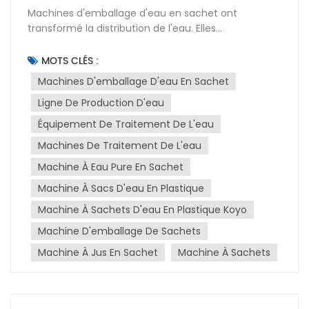
Machines d'emballage d'eau en sachet ont
transformé la distribution de l'eau. Elles
automatisent l'ensemble du processus, du
remplissage au scellage, augmentant ainsi la
MOTS CLÉS :
productivité et réduisant le travail manuel. Ces
Machines D'emballage D'eau En Sachet
machines peuvent remplir et sceller des milliers de
Ligne De Production D'eau
sachets par heure avec une grande précision,
améliorant ainsi l'efficacité du conditionnement de
Équipement De Traitement De L'eau
l'eau.La rentabilité est un autre avantage. En
Machines De Traitement De L'eau
réduisant le travail manuel et en rationalisant le
processus, les entreprises peuvent réduire leurs frais
Machine À Eau Pure En Sachet
généraux et améliorer leur rentabilité. Ces
Machine À Sacs D'eau En Plastique
machines garantissent également la qualité des
Machine À Sachets D'eau En Plastique Koyo
produits. Grâce à des technologies avancées de
remplissage et de scellage, chaque sachet est
Machine D'emballage De Sachets
rempli avec précision et scellé de manière
Machine À Jus En Sachet
Machine À Sachets
sécurisée, préservant ainsi la fraîcheur et la pureté
de l'eau.La durabilité est essentielle.Machine à eau
en sachet Elles utilisent souvent des matériaux
recyclables et produisent moins de déchets que les