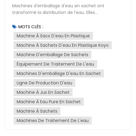
Machines d'emballage d'eau en sachet ont
transformé la distribution de l'eau. Elles
automatisent l'ensemble du processus, du
remplissage au scellage, augmentant ainsi la
MOTS CLÉS :
productivité et réduisant le travail manuel. Ces
Machine À Sacs D'eau En Plastique
machines peuvent remplir et sceller des milliers de
Machine À Sachets D'eau En Plastique Koyo
sachets par heure avec une grande précision,
améliorant ainsi l'efficacité du conditionnement de
Machine D'emballage De Sachets
l'eau.La rentabilité est un autre avantage. En
Équipement De Traitement De L'eau
réduisant le travail manuel et en rationalisant le
processus, les entreprises peuvent réduire leurs frais
Machines D'emballage D'eau En Sachet
généraux et améliorer leur rentabilité. Ces
Ligne De Production D'eau
machines garantissent également la qualité des
Machine À Jus En Sachet
produits. Grâce à des technologies avancées de
remplissage et de scellage, chaque sachet est
Machine À Eau Pure En Sachet
rempli avec précision et scellé de manière
Machine À Sachets
sécurisée, préservant ainsi la fraîcheur et la pureté
de l'eau.La durabilité est essentielle.Machine à eau
Machines De Traitement De L'eau
en sachet Elles utilisent souvent des matériaux
recyclables et produisent moins de déchets que les