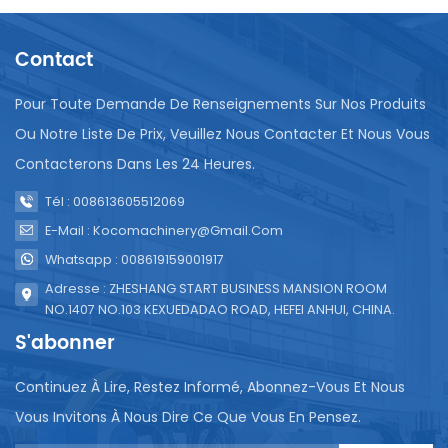
bouteilles en plastique traditionnelles. Cela s'inscrit
dans la démarche environnementale et soutient les
Contact
solutions éco-responsables. Elles contribuent
également à réduire la consommation de plastique
et l'empreinte carbone.L'accessibilité et le prix
Pour Toute Demande De Renseignements Sur Nos Produits
abordable sont également importants. Les
Ou Notre Liste De Prix, Veuillez Nous Contacter Et Nous Vous
machines de conditionnement d'eau en sachets
Contacterons Dans Les 24 Heures.
fournissent de l'eau potable en petites quantités à
un prix abordable, la rendant ainsi accessible aux
Tél : 008613605512069
communautés défavorisées.La santé et la sécurité
sont notre priorité. Fabriquées en acier inoxydable et
E-Mail : Kocomachinery@gmail.com
conformes à des normes d'hygiène strictes, ces
Whatsapp : 008619159001917
machines garantissent une étanchéité hygiénique
Adresse : ZHESHANG START BUSINESS MANSION ROOM
et sûre, essentielle à la salubrité de l'eau
NO.1407 NO.103 KEXUEDADAO ROAD, HEFEI ANHUI, CHINA.
potable.Elles sont polyvalentes. Outre l'eau, elles
S'abonner
peuvent conditionner divers liquides comme le lait,
les jus, etc. De plus, les machines modernes
présentent des caractéristiques innovantes, telles
Continuez À Lire, Restez Informé, Abonnez-Vous Et Nous
que des panneaux faciles à déchirer pour une
Vous Invitons À Nous Dire Ce Que Vous En Pensez.
meilleure recyclabilité et un confort d'utilisation