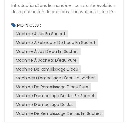
Introduction:Dans le monde en constante évolution
de la production de boissons, l'innovation est la clé
pour répondre aux exigences des consommateurs
en matière de commodité, de sécurité et de
MOTS CLÉS :
durabilité. machine de remplissage de sacs semi-
Machine À Jus En Sachet
automatique a révolutionné le secteur en
Machine À Fabriquer De L'eau En Sachet
proposant une solution polyvalente et efficace pour
le conditionnement de divers liquides. Cet article de
Machine À Jus D'eau En Sachet
blog explore l'univers des ensacheuses et leur
Machine À Sachets D'eau Pure
impact sur la production d'eau, de jus et d'autres
boissons.Machines de remplissage de sacs :La
Machine De Remplissage D'eau
demande de boissons portables et pratiques a
Machines D'emballage D'eau En Sachet
favorisé la popularité des ensacheuses. Conçues
Machine De Remplissage D'eau Pure
pour remplir et sceller les sachets avec précision,
ces machines garantissent aux consommateurs un
Machine D'emballage De Jus En Sachet
produit homogène et sûr. L'ensacheuse semi-
Machine D'emballage De Jus
automatique, en particulier, est devenue un
plébiscité par les PME grâce à son équilibre entre
Machine De Remplissage De Jus En Sachet
automatisation et contrôle manuel.Remplissage de
sacs d'eau et de jus Machine: La remplisseuse semi-