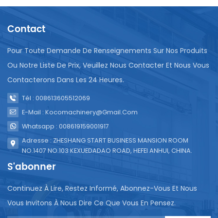
automatique ne se limite pas à un seul type de
boisson. Sa polyvalence lui permet d'être utilisée
Contact
pour les machines de remplissage d'eau et de jus,
ce qui en fait un atout précieux pour les entreprises
produisant une gamme variée de produits liquides.
Pour Toute Demande De Renseignements Sur Nos Produits
Cette adaptabilité permet aux fabricants de passer
Ou Notre Liste De Prix, Veuillez Nous Contacter Et Nous Vous
facilement d'un type de boisson à l'autre sans avoir
Contacterons Dans Les 24 Heures.
recours à plusieurs machines, économisant ainsi de
l'espace et des ressources.Abordable et efficace
Tél : 008613605512069
:Pour de nombreuses entreprises, la décision
d'investir dans de nouvelles machines est une
E-Mail : Kocomachinery@gmail.com
question de coût. La remplisseuse de sacs semi-
Whatsapp : 008619159001917
automatique offre une solution abordable sans
Adresse : ZHESHANG START BUSINESS MANSION ROOM
compromis sur l'efficacité. Son prix plus abordable
NO.1407 NO.103 KEXUEDADAO ROAD, HEFEI ANHUI, CHINA.
la rend accessible à un plus large éventail
S'abonner
d'entreprises, tandis que ses performances lui
permettent de répondre aux exigences des lignes
de production modernes.Fonctionnement convivial
Continuez À Lire, Restez Informé, Abonnez-Vous Et Nous
:Cette ensacheuse semi-automatique est conçue
Vous Invitons À Nous Dire Ce Que Vous En Pensez.
pour l'utilisateur. Son fonctionnement est