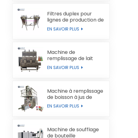
Filtres duplex pour
lignes de production de
liquides
EN SAVOIR PLUS
Machine de
remplissage de lait
automatique
EN SAVOIR PLUS
Machine à remplissage
de boisson à jus de
boucles de type brique
EN SAVOIR PLUS
Machine de soufflage
de bouteille