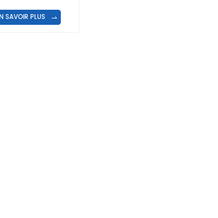
matique à 2 rangées
N SAVOIR PLUS