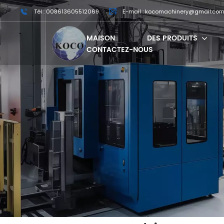
Tél : 008613605512069
E-mail : kocomachinery@gmail.co
MAISON
DES PRODUITS
CONTACTEZ-NOUS