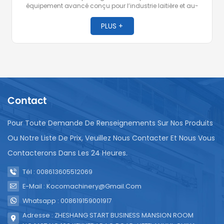
équipement avancé conçu pour l’industrie laitière et au-
delà. La machine est conçue pour le remplissage et le
scellage précis du lait et d'autres produits liquides ou semi-
PLUS +
liquides dans des sachets à bec verseur connus pour leur
commodité et leur portabilité.
Contact
Pour Toute Demande De Renseignements Sur Nos Produits
Ou Notre Liste De Prix, Veuillez Nous Contacter Et Nous Vous
Contacterons Dans Les 24 Heures.
Tél : 008613605512069
E-Mail : Kocomachinery@gmail.com
Whatsapp : 008619159001917
Adresse : ZHESHANG START BUSINESS MANSION ROOM