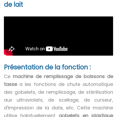
de lait
Présentation de la fonction :
Ce
machine de remplissage de boissons de
tasse
a les fonctions de chute automatique
des gobelets, de remplissage, de stérilisation
aux ultraviolets, de scellage, de curseur,
d'impression de la date, etc. Cette machine
utilise habituellement
gobelets en plastique