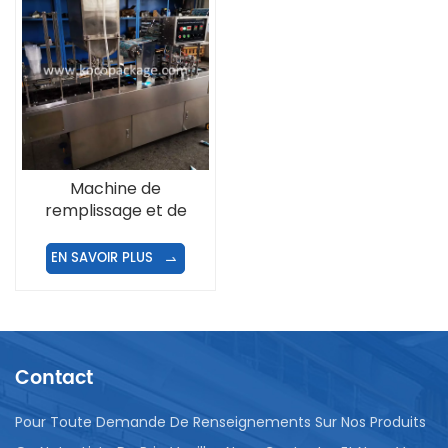
Machine de
remplissage et de
remplissage de
gobelets à jus
EN SAVOIR PLUS
entièrement
automatique à 2
rangées
Contact
Pour Toute Demande De Renseignements Sur Nos Produits