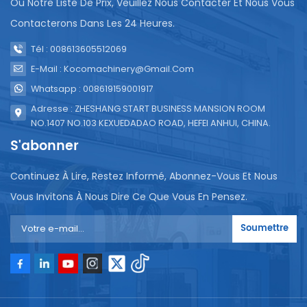
Ou Notre Liste De Prix, Veuillez Nous Contacter Et Nous Vous
Contacterons Dans Les 24 Heures.
Tél : 008613605512069
E-Mail : Kocomachinery@gmail.com
Whatsapp : 008619159001917
Adresse : ZHESHANG START BUSINESS MANSION ROOM
NO.1407 NO.103 KEXUEDADAO ROAD, HEFEI ANHUI, CHINA.
S'abonner
Continuez À Lire, Restez Informé, Abonnez-Vous Et Nous
Vous Invitons À Nous Dire Ce Que Vous En Pensez.
Soumettre