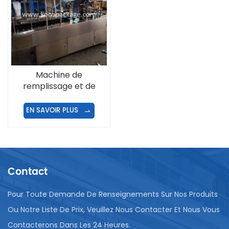
Machine de
remplissage et de
remplissage de
gobelets à jus
EN SAVOIR PLUS
entièrement
automatique à 2
rangées
Contact
Pour Toute Demande De Renseignements Sur Nos Produits
Ou Notre Liste De Prix, Veuillez Nous Contacter Et Nous Vous
Contacterons Dans Les 24 Heures.