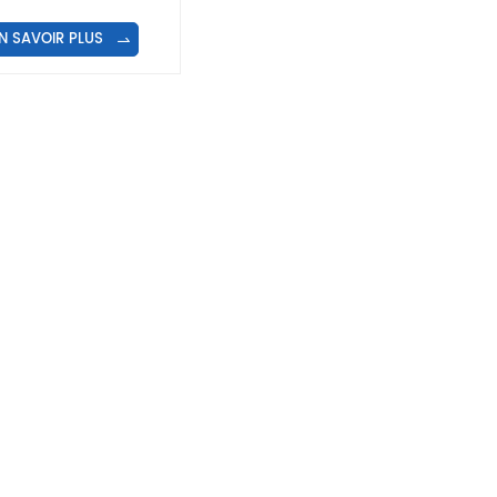
ets à jus entièrement
matique à 2 rangées
N SAVOIR PLUS