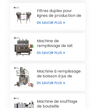
Filtres duplex pour
lignes de production de
liquides
EN SAVOIR PLUS
Machine de
remplissage de lait
automatique
EN SAVOIR PLUS
Machine à remplissage
de boisson à jus de
boucles de type brique
EN SAVOIR PLUS
Machine de soufflage
de bouteille