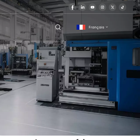
Français
English
français