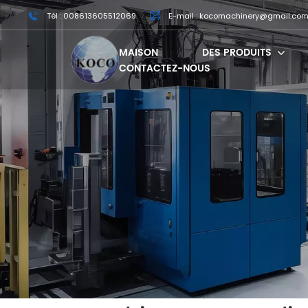
Tél : 008613605512069
E-mail : kocomachinery@gmail.co
MAISON
DES PRODUITS
CONTACTEZ-NOUS