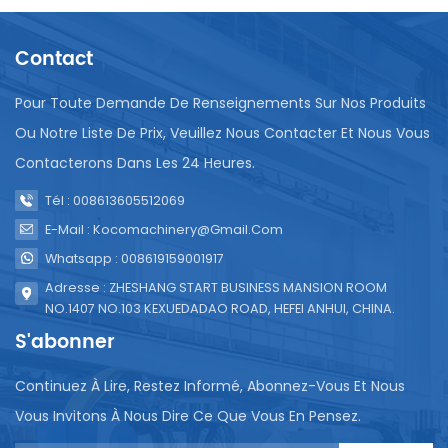
fermentation approprié.La machine de remplissage
et de scellage de liquides utilise un film plastique
Contact
polyéthylène ou deux couches. Les trois couches
sont utilisées comme matériaux d'emballage et la
machine de remplissage peut effectuer
Pour Toute Demande De Renseignements Sur Nos Produits
automatiquement les opérations de remplissage,
Ou Notre Liste De Prix, Veuillez Nous Contacter Et Nous Vous
de scellage et autres.La salle de fermentation et la
Contacterons Dans Les 24 Heures.
chambre froide à température constante sont
utilisées pour la fermentation et la conservation au
Tél : 008613605512069
froid du yaourt fourré.Lors du choix d'une ligne de
E-Mail : Kocomachinery@gmail.com
production de yaourt en sac, vous devez prendre en
compte des facteurs tels que la capacité de
Whatsapp : 008619159001917
production de la ligne de production, le degré
Adresse : ZHESHANG START BUSINESS MANSION ROOM
d'automatisation, la stabilité et les normes
NO.1407 NO.103 KEXUEDADAO ROAD, HEFEI ANHUI, CHINA.
d'hygiène. Dans le même temps, les coûts
S'abonner
d’entretien et de réparation des équipements ainsi
que le support du service après-vente doivent
Continuez À Lire, Restez Informé, Abonnez-Vous Et Nous
également être pris en compte. Il est préférable de
communiquer pleinement avec le fournisseur pour
Vous Invitons À Nous Dire Ce Que Vous En Pensez.
comprendre les paramètres techniques et les