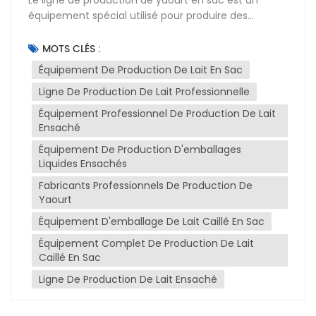
équipement spécial utilisé pour produire des
produits de yaourt en sac. Il comprend
généralement les composants principaux suivants :
MOTS CLÉS :
réservoir d'eau brute, équipement d'osmose inverse,
Équipement De Production De Lait En Sac
réservoir d'eau pure, Système de nettoyage CIP,
Ligne De Production De Lait Professionnelle
réservoir de cisaillement à haute température, cuve
de mélange haute température, homogénéisateur,
Équipement Professionnel De Production De Lait
Équipement de stérilisation instantanée UHT, cuve
Ensaché
de fermentation, machine de remplissage et de
Équipement De Production D'emballages
scellage de liquide, salle de fermentation et
Liquides Ensachés
chambre froide à température constante.Le
Fabricants Professionnels De Production De
système de dosage et de mélange est utilisé pour
Yaourt
mélanger le lait et d’autres matières premières
dans une proportion déterminée par la formule afin
Équipement D'emballage De Lait Caillé En Sac
d’assurer l’uniformité et la stabilité du yaourt.La
Équipement Complet De Production De Lait
cuve de fermentation est un appareil utilisé pour la
Caillé En Sac
fermentation du yaourt. Il est généralement
fabriqué en acier inoxydable et dispose de fonctions
Ligne De Production De Lait Ensaché
constantes de contrôle de la température et
d'agitation pour fournir un environnement de