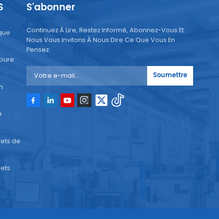
S
S'abonner
Continuez À Lire, Restez Informé, Abonnez-Vous Et
que
Nous Vous Invitons À Nous Dire Ce Que Vous En
Pensez.
 pure
Soumettre
n
e
ets de
ets