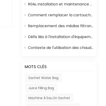
Rôle, installation et maintenance des équipements de stérilisation UHT pour jus
tion
Comment remplacer la cartouche filtrante en polypropylène et la membrane d'osmose inverse d'un système d'osmose inverse
ns
Remplacement des médias filtrants dans les équipements de traitement de l'eau
nir
Défis liés à l'installation d'équipements en Afrique
Contexte de l'utilisation des chaudières à mazout en Afrique et de leur rôle dans la production de boissons
ut
MOTS CLÉS
Sachet Water Bag
Juice Filling Bag
ion,
ns
Machine À Eau En Sachet