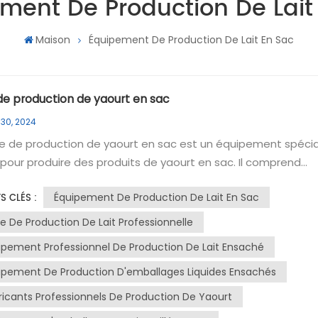
ment De Production De Lait
Maison
Équipement De Production De Lait En Sac
 de production de yaourt en sac
 30, 2024
e production de yaourt en sac est un équipement spécial
é pour produire des produits de yaourt en sac. Il comprend
lement les composants principaux suivants : réservoir d'ea
Équipement De Production De Lait En Sac
S CLÉS :
 équipement d'osmose inverse, réservoir d'eau pure, Systè
toyage CIP, réservoir de cisaillement à haute température,
ne De Production De Lait Professionnelle
de mélange haute température, homogénéisateur, Équipe
ipement Professionnel De Production De Lait Ensaché
rilisation instantanée UHT, cuve de fermentation, machine 
ipement De Production D'emballages Liquides Ensachés
ssage et de scellage de liquide, salle de fermentation et
re froide à température constante.Le système de dosage 
ricants Professionnels De Production De Yaourt
ange est utilisé pour mélanger le lait et d’autres matières