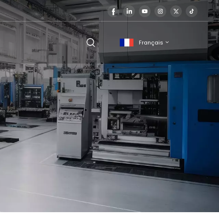
Français
English
français