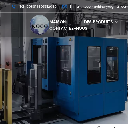
Tél : 008613605512069
E-mail : kocomachinery@gmail.co
MAISON
DES PRODUITS
CONTACTEZ-NOUS