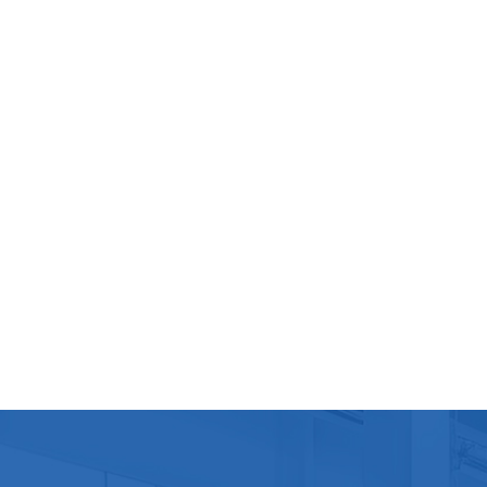
équipe
égalem
plein
techni
une li
produc
l'appa