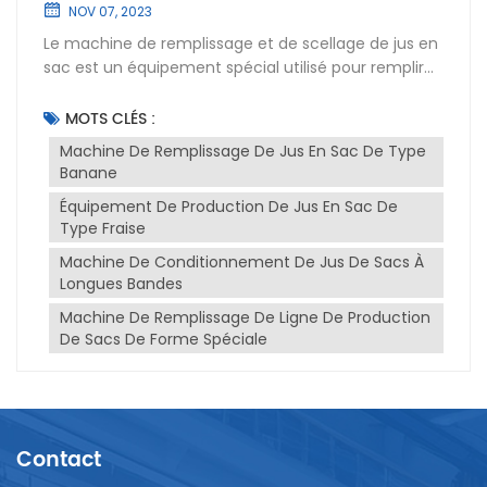
forme spéciale
NOV 07, 2023
Le machine de remplissage et de scellage de jus en
sac est un équipement spécial utilisé pour remplir
et sceller le jus en sac de forme spéciale. Les sacs
de forme spéciale font référence à des sacs
MOTS CLÉS :
d'emballage dont la forme est différente des sacs
Machine De Remplissage De Jus En Sac De Type
d'emballage traditionnels. Les sacs courants de
Banane
forme spéciale comprennent les sacs longs, les
Équipement De Production De Jus En Sac De
sacs en forme de fruit, etc. Le machine de
Type Fraise
remplissage et de scellage de jus en sac de forme
spéciale présente les caractéristiques suivantes
Machine De Conditionnement De Jus De Sacs À
:Forte adaptabilité : l'équipement peut s'adapter à
Longues Bandes
des sacs de forme spéciale de différentes formes
Machine De Remplissage De Ligne De Production
et tailles, et peut effectuer des opérations de
De Sacs De Forme Spéciale
remplissage et de scellage de jus dans des sacs de
forme spéciale.Remplissage précis : l'équipement
est équipé d'un système de remplissage précis, qui
peut contrôler avec précision la quantité de jus de
remplissage et garantir que la quantité de jus dans
Contact
chaque sac est constante.Haute qualité