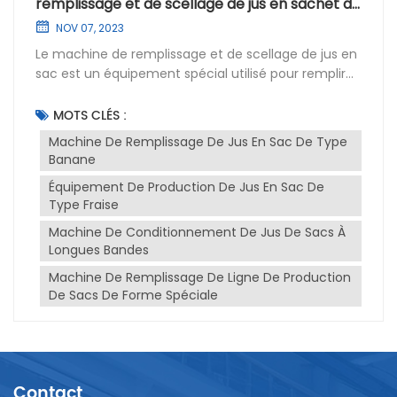
remplissage et de scellage de jus en sachet de
forme spéciale
NOV 07, 2023
Le machine de remplissage et de scellage de jus en
sac est un équipement spécial utilisé pour remplir
et sceller le jus en sac de forme spéciale. Les sacs
de forme spéciale font référence à des sacs
MOTS CLÉS :
d'emballage dont la forme est différente des sacs
Machine De Remplissage De Jus En Sac De Type
d'emballage traditionnels. Les sacs courants de
Banane
forme spéciale comprennent les sacs longs, les
Équipement De Production De Jus En Sac De
sacs en forme de fruit, etc. Le machine de
Type Fraise
remplissage et de scellage de jus en sac de forme
spéciale présente les caractéristiques suivantes
Machine De Conditionnement De Jus De Sacs À
:Forte adaptabilité : l'équipement peut s'adapter à
Longues Bandes
des sacs de forme spéciale de différentes formes
Machine De Remplissage De Ligne De Production
et tailles, et peut effectuer des opérations de
De Sacs De Forme Spéciale
remplissage et de scellage de jus dans des sacs de
forme spéciale.Remplissage précis : l'équipement
est équipé d'un système de remplissage précis, qui
peut contrôler avec précision la quantité de jus de
remplissage et garantir que la quantité de jus dans
Contact