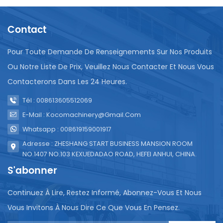
volume de remplissage des différentes machines,
généralement entre 100 ml et 500 ml, et peut être
Contact
portée à 5 litres si nécessaire (le volume de
remplissage doit être déterminé par la taille du
volume de remplissage de la machine) ; jusqu'à 10
Pour Toute Demande De Renseignements Sur Nos Produits
couleurs d'impression peuvent être personnalisées.
Ou Notre Liste De Prix, Veuillez Nous Contacter Et Nous Vous
Match parfaitNotre machine de remplissage de
Contacterons Dans Les 24 Heures.
sacs à bec compact (photo ci-dessus) est conçu
sur mesure pour ce sac. Conception de table,
Tél : 008613605512069
ensachage simple et pratique, 1 500 sacs par heure
– idéal pour les start-ups, les cafés, les marchés de
E-Mail : Kocomachinery@gmail.com
producteurs ou les distributeurs automatiques
Whatsapp : 008619159001917
mobiles.Veuillez nous contacter pour des
Adresse : ZHESHANG START BUSINESS MANSION ROOM
échantillons, quantité minimum de commande 100
NO.1407 NO.103 KEXUEDADAO ROAD, HEFEI ANHUI, CHINA.
000 pièces.
S'abonner
Continuez À Lire, Restez Informé, Abonnez-Vous Et Nous
Vous Invitons À Nous Dire Ce Que Vous En Pensez.