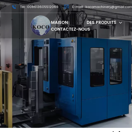
Tél : 008613605512069
E-mail : kocomachinery@gmail.co
MAISON
DES PRODUITS
CONTACTEZ-NOUS