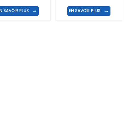
quides en sachets
pure et d'étanchéité
N SAVOIR PLUS
EN SAVOIR PLUS