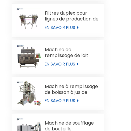
Filtres duplex pour
lignes de production de
liquides
EN SAVOIR PLUS
Machine de
remplissage de lait
automatique
EN SAVOIR PLUS
Machine à remplissage
de boisson à jus de
boucles de type brique
EN SAVOIR PLUS
Machine de soufflage
de bouteille