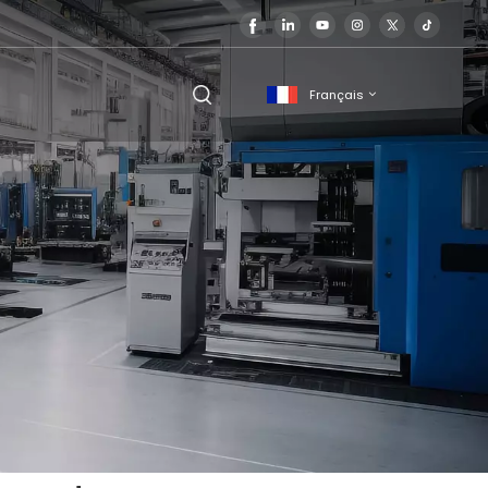
Français
English
français