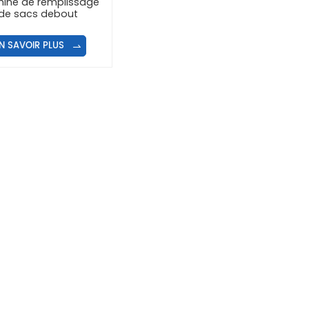
ine de remplissage
de sacs debout
èrement automatique
N SAVOIR PLUS