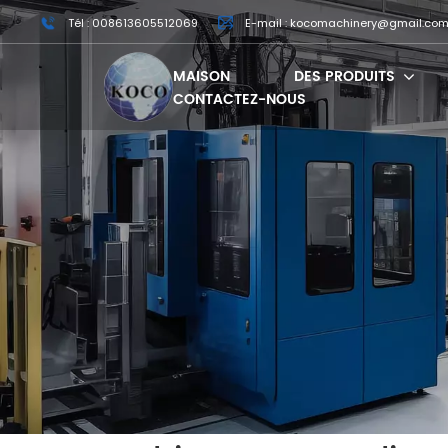
Tél : 008613605512069
E-mail : kocomachinery@gmail.co
MAISON
DES PRODUITS
CONTACTEZ-NOUS