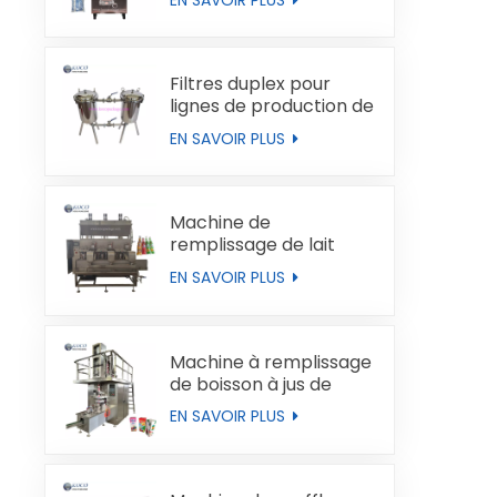
Filtres duplex pour
lignes de production de
liquides
EN SAVOIR PLUS
Machine de
remplissage de lait
automatique
EN SAVOIR PLUS
Machine à remplissage
de boisson à jus de
boucles de type brique
EN SAVOIR PLUS