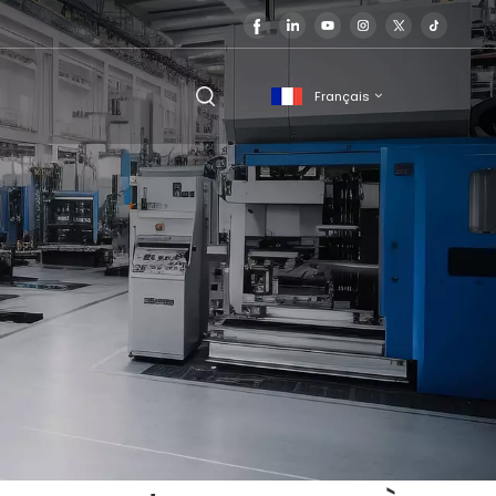
Français
English
français