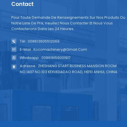
Contact
élimin
chaque
Pour Toute Demande De Renseignements Sur Nos Produits Ou
présen
Notre Liste De Prix, Veuillez Nous Contacter Et Nous Vous
régul
Contacterons Dans Les 24 Heures.
être e
Tél : 008613605512069
comme 
soigne
E-Mail : Kocomachinery@gmail.com
n'affe
Whatsapp : 008619159001917
produi
Adresse : ZHESHANG START BUSINESS MANSION ROOM
manuel
NO.1407 NO.103 KEXUEDADAO ROAD, HEFEI ANHUI, CHINA.
engren
frotte
fiabili
lubrif
prescr
rempl
pièces