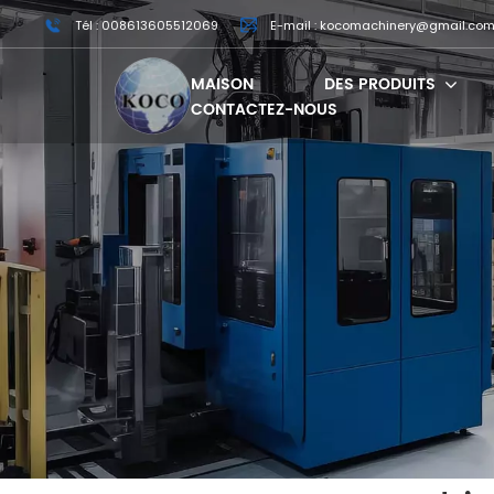
Tél : 008613605512069
E-mail : kocomachinery@gmail.co
MAISON
DES PRODUITS
CONTACTEZ-NOUS