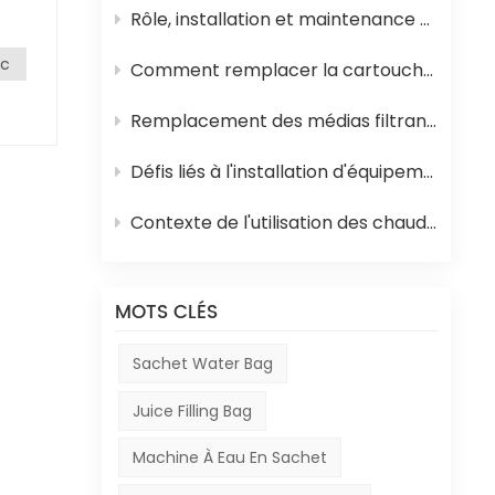
Rôle, installation et maintenance des équipements de stérilisation UHT pour jus
ac
 de
Comment remplacer la cartouche filtrante en polypropylène et la membrane d'osmose inverse d'un système d'osmose inverse
en
Remplacement des médias filtrants dans les équipements de traitement de l'eau
Défis liés à l'installation d'équipements en Afrique
Contexte de l'utilisation des chaudières à mazout en Afrique et de leur rôle dans la production de boissons
lide
évu,
MOTS CLÉS
e
ond
Sachet Water Bag
es
Juice Filling Bag
Machine À Eau En Sachet
el