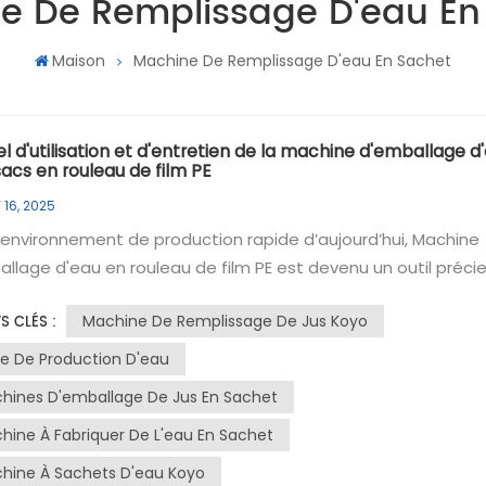
e De Remplissage D'eau En
Maison
Machine De Remplissage D'eau En Sachet
 d'utilisation et d'entretien de la machine d'emballage d
acs en rouleau de film PE
 16, 2025
’environnement de production rapide d’aujourd’hui, Machine
llage d'eau en rouleau de film PE est devenu un outil préci
e nombreuses entreprises, leur permettant d'améliorer leur
Machine De Remplissage De Jus Koyo
S CLÉS :
cité de production et de garantir la qualité de leurs produits
it se concentre sur le processus de production, le manuel
ne De Production D'eau
isation et des conseils d'entretien simples de cette
hines D'emballage De Jus En Sachet
ne.Processus de production d'équipementsRemplissage de
hine À Fabriquer De L'eau En Sachet
e : Le système de remplissage de liquide de la machine de
ionnement d'eau en rouleaux de film PE est un élément clé.
hine À Sachets D'eau Koyo