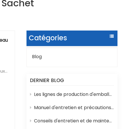
 Sachet
Catégories
'eau
Blog
eux
DERNIER BLOG
. Ce
Les lignes de production d'emballages liquides en sachets sont sujettes à divers problèmes techniques en cours de fonctionnement.
Manuel d'entretien et précautions d'emploi de la machine de remplissage d'eau en bouteille 3 en 1
Conseils d'entretien et de maintenance pour les machines de remplissage de yaourts et de lait en pots