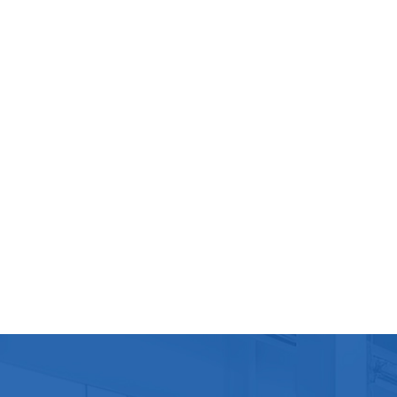
d'util
doit p
notamm
que le
source
plan d
liquid
sur le
Vérifi
volume
exige
nécess
que to
machi
doit 
être a
d'ano
recher