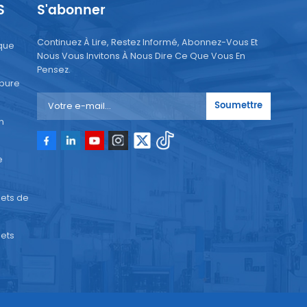
S
S'abonner
rès
Continuez À Lire, Restez Informé, Abonnez-Vous Et
que
Nous Vous Invitons À Nous Dire Ce Que Vous En
ent
Pensez.
 pure
tre
Soumettre
té
n
e
ets de
s
ets
ile
es
ux,