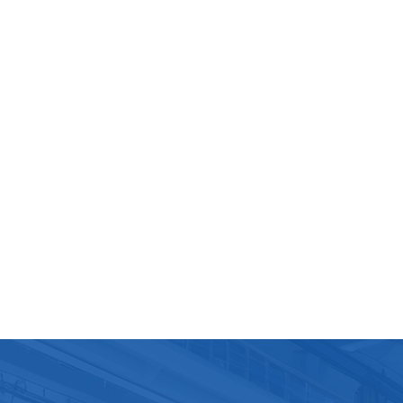
isationPréparation avant de démarrer la machine : L'opérateu
rocéder à une inspection complète de l'équipement,
ent pour vérifier que tous les composants sont bien instal
s connexions sont solides, que l'alimentation électrique et l
 d'air sont normales, etc. Parallèlement, conformément au
e production, préparer les rouleaux de film PE et les produits
es correspondants, et installer correctement le rouleau de fi
 dispositif d'alimentation afin de garantir un dépliage fluide.
er que les paramètres du système de contrôle, tels que le
 de remplissage et la vitesse d'emballage, répondent aux
nces de production actuelles et procéder aux ajustements
aires en cas d'écart.Démarrer l'équipement : Après avoir vér
ut est en ordre, appuyez sur le bouton de démarrage et la
ne d'emballage démarre. Dans un premier temps, l'opérateu
observer attentivement le fonctionnement de l'équipement 
ttentif à tout bruit anormal, vibration ou fuite de liquide. En 
malie, la machine doit être immédiatement arrêtée pour en
cher la cause. La production ne pourra reprendre qu'après