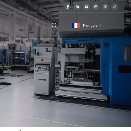
Français
English
français