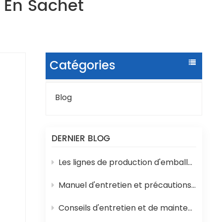
 En Sachet
Catégories
Blog
t
DERNIER BLOG
te
Les lignes de production d'emballages liquides en sachets sont sujettes à divers problèmes techniques en cours de fonctionnement.
Manuel d'entretien et précautions d'emploi de la machine de remplissage d'eau en bouteille 3 en 1
Conseils d'entretien et de maintenance pour les machines de remplissage de yaourts et de lait en pots
nt