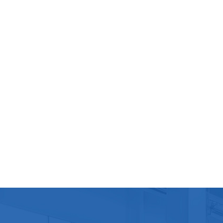
machi
inoxyd
sa dur
Les pi
matéri
l'acie
est ég
pour g
couran
peut s
correc
étalon
du pro
précis
y remé
tous l
aligné
peut e