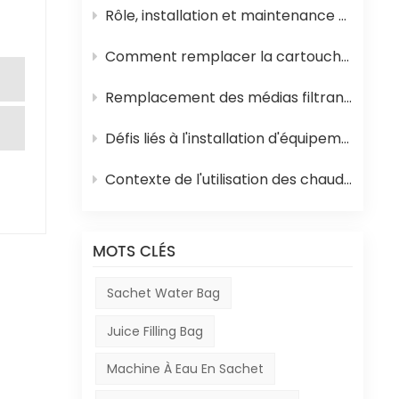
ne
Rôle, installation et maintenance des équipements de stérilisation UHT pour jus
 les
Comment remplacer la cartouche filtrante en polypropylène et la membrane d'osmose inverse d'un système d'osmose inverse
Remplacement des médias filtrants dans les équipements de traitement de l'eau
ne
nd
Défis liés à l'installation d'équipements en Afrique
Contexte de l'utilisation des chaudières à mazout en Afrique et de leur rôle dans la production de boissons
t et
MOTS CLÉS
la
Sachet Water Bag
bec
 le
Juice Filling Bag
é
Machine À Eau En Sachet
a