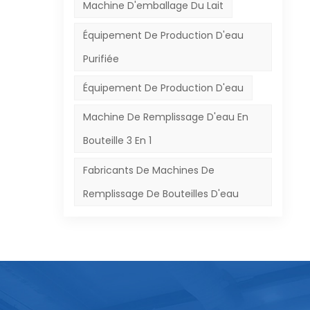
ier
Machine D'emballage Du Lait
ir
Équipement De Production D'eau
Purifiée
Équipement De Production D'eau
hine
é
Machine De Remplissage D'eau En
mes
Bouteille 3 En 1
ela
Fabricants De Machines De
Remplissage De Bouteilles D'eau
tés
Pour
ue
éré
du