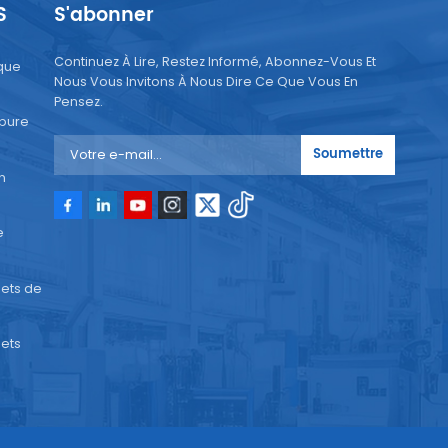
S
S'abonner
on
Continuez À Lire, Restez Informé, Abonnez-Vous Et
que
nt
Nous Vous Invitons À Nous Dire Ce Que Vous En
n
Pensez.
 pure
Soumettre
n
e
ses
ets de
e
ets
er