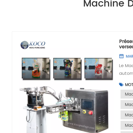
Machine D
Prése
verse
MAR
Le Ma
automa
l'indu
MOT
scella
Mac
machi
l'agro
Mac
polyva
Mac
princi
Mac
d'auto