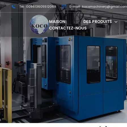
Tél : 008613605512069
E-mail : kocomachinery@gmail.co
MAISON
DES PRODUITS
CONTACTEZ-NOUS