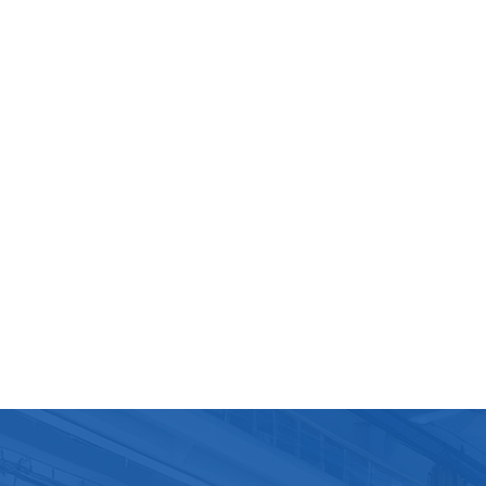
ne d'emballage Doypack est généralement fabriquée en ac
able et autres matériaux de qualité alimentaire pour garant
abilité et sa conformité aux normes de sécurité alimentaire.
èces en contact avec le produit sont fabriquées dans des
aux résistants à la corrosion et faciles à nettoyer, comme
r inoxydable ou les plastiques de qualité alimentaire. La mac
alement équipée de joints et de garnitures de haute qualit
arantir une étanchéité optimale et éviter les fuites.Problè
ts après-vente et solutionsImprécisions de remplissage : C
e produire si le mécanisme de remplissage n'est pas
tement calibré ou si la viscosité du produit change. Un
nage et des ajustements réguliers en fonction des proprié
duit sont nécessaires pour garantir un remplissage
.Fuite : Une mauvaise étanchéité peut entraîner des fuites. 
dier, vérifiez le mécanisme d'étanchéité et assurez-vous q
es joints et garnitures sont en bon état et correctement
s.Défauts d'insertion du bec verseur : Un bec verseur mal ins
ntraîner une fuite du produit ou des difficultés d'ouverture 