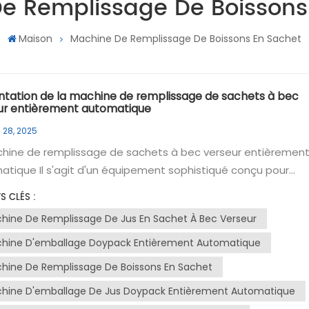
e Remplissage De Boissons
Maison
Machine De Remplissage De Boissons En Sachet
ntation de la machine de remplissage de sachets à bec
ur entièrement automatique
 28, 2025
chine de remplissage de sachets à bec verseur entièremen
tique Il s'agit d'un équipement sophistiqué conçu pour
strie de l'emballage, notamment pour le remplissage et le
S CLÉS :
ge de produits liquides dans des sachets à bec verseur. Cet
hine De Remplissage De Jus En Sachet À Bec Verseur
ne est largement utilisée dans divers secteurs, notamment
alimentaire, la pharmacie et les cosmétiques, grâce à sa
hine D'emballage Doypack Entièrement Automatique
lence et son efficacité.Objectif de la machineL'objectif
hine De Remplissage De Boissons En Sachet
pal de la remplisseuse de sachets à bec verseur est
hine D'emballage De Jus Doypack Entièrement Automatique
matiser le remplissage et la fermeture des sachets, facilita