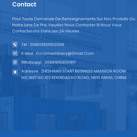
Contact
sachet
du bec
Pour Toute Demande De Renseignements Sur Nos Produits Ou
adapt
Notre Liste De Prix, Veuillez Nous Contacter Et Nous Vous
contin
Contacterons Dans Les 24 Heures.
réguli
Tél : 008613605512069
préven
logici
E-Mail : Kocomachinery@gmail.com
rencon
Whatsapp : 008619159001917
régul
Adresse : ZHESHANG START BUSINESS MANSION ROOM
probl
NO.1407 NO.103 KEXUEDADAO ROAD, HEFEI ANHUI, CHINA.
entièr
souha
capaci
rempli
produc
foncti
problè