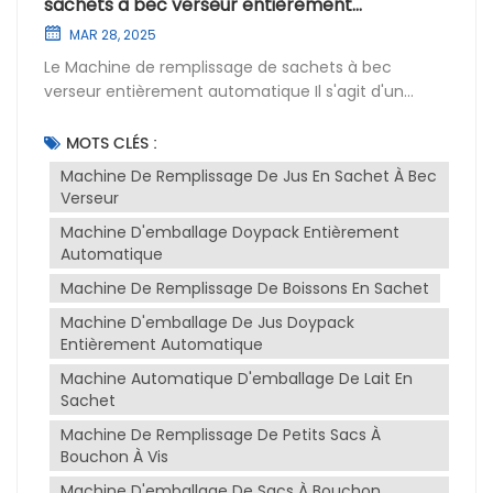
sachets à bec verseur entièrement
automatique
MAR 28, 2025
Le Machine de remplissage de sachets à bec
verseur entièrement automatique Il s'agit d'un
équipement sophistiqué conçu pour l'industrie de
l'emballage, notamment pour le remplissage et le
MOTS CLÉS :
scellage de produits liquides dans des sachets à bec
Machine De Remplissage De Jus En Sachet À Bec
verseur. Cette machine est largement utilisée dans
Verseur
divers secteurs, notamment l'agroalimentaire, la
Machine D'emballage Doypack Entièrement
pharmacie et les cosmétiques, grâce à sa
Automatique
polyvalence et son efficacité.Objectif de la
machineL'objectif principal de la remplisseuse de
Machine De Remplissage De Boissons En Sachet
sachets à bec verseur est d'automatiser le
Machine D'emballage De Jus Doypack
remplissage et la fermeture des sachets, facilitant
Entièrement Automatique
ainsi leur utilisation et leur transport. Elle est conçue
Machine Automatique D'emballage De Lait En
pour traiter une grande variété de liquides, de
Sachet
consistance fine à épaisse, tels que les jus, le lait, les
sauces, etc. Elle garantit un conditionnement
Machine De Remplissage De Petits Sacs À
hygiénique, précis et efficace, réduisant ainsi le
Bouchon À Vis
travail manuel et augmentant la
Machine D'emballage De Sacs À Bouchon