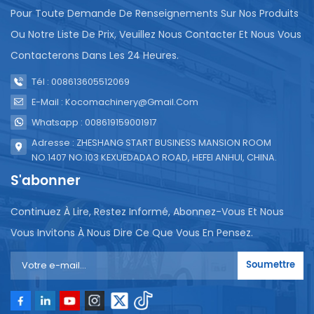
utiliser un machine de remplissage de gobelets
Pour Toute Demande De Renseignements Sur Nos Produits
automatique opérer.4. Emballage et étiquetage : a)
Ou Notre Liste De Prix, Veuillez Nous Contacter Et Nous Vous
Emballez le yaourt en tasse scellé et vous pouvez
choisir de mettre un certain nombre de tasses de
Contacterons Dans Les 24 Heures.
yaourt dans la boîte. b) Étiquetez la boîte
Tél : 008613605512069
d'emballage avec les informations sur le produit, les
ingrédients nutritionnels et les codes-barres.5.
E-Mail : Kocomachinery@gmail.com
Fermentation et réfrigération : a) Placez le yaourt
Whatsapp : 008619159001917
fourré dans la chambre de fermentation pour la
Adresse : ZHESHANG START BUSINESS MANSION ROOM
fermentation. Cette étape nécessite généralement
NO.1407 NO.103 KEXUEDADAO ROAD, HEFEI ANHUI, CHINA.
un contrôle de la température et du temps pour
garantir la qualité du yaourt. b) Une fois la
S'abonner
fermentation terminée, le yaourt sera placé au
réfrigérateur et rapidement refroidi pour arrêter le
Continuez À Lire, Restez Informé, Abonnez-Vous Et Nous
processus de fermentation et conserver son goût
Vous Invitons À Nous Dire Ce Que Vous En Pensez.
et sa valeur nutritionnelle.6. Tests et contrôle
qualité : a) Effectuer une inspection de la qualité du
Soumettre
yaourt en tasse, y compris l'apparence du produit,
son poids, son étanchéité, son contenu nutritionnel,
etc. b) Effectuer les ajustements et traitements