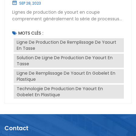
SEP 28, 2023
Lignes de production de yaourt en coupe
comprennent généralement la série de processus
et d'équipements suivants :1. Partie prétraitement :
a) Réception et stockage des matières premières :
MOTS CLÉS :
les matières premières comprennent le lait, le lait
Ligne De Production De Remplissage De Yaourt
en poudre, additifs alimentaires, etc. b) Nettoyage
En Tasse
et désinfection : Nettoyer et désinfecter
Solution De Ligne De Production De Yaourt En
l'équipement et les conteneurs pour assurer les
Tasse
conditions sanitaires. c) Mélange et ajustement :
Mélangez et ajustez différents ingrédients selon les
Ligne De Remplissage De Yaourt En Gobelet En
exigences de la recette.2. Chauffage et
Plastique
stérilisation : a) Stérilisation : Stérilisez le liquide
Technologie De Production De Yaourt En
mélangé pour détruire les éventuelles bactéries et
Gobelet En Plastique
bactéries nocives. b) Chauffage : Chauffer le liquide
pour atteindre certaines exigences de
température.3. Remplissage et scellement : a)
Mettez le yaourt liquide stérilisé du grand récipient
dans une petite tasse pour assurer l'étanchéité et la
Contact
durée de conservation du produit. Vous pouvez