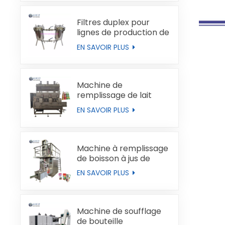
Filtres duplex pour
lignes de production de
liquides
EN SAVOIR PLUS
Machine de
remplissage de lait
automatique
EN SAVOIR PLUS
Machine à remplissage
de boisson à jus de
boucles de type brique
EN SAVOIR PLUS
Machine de soufflage
de bouteille