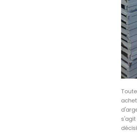
Toute
achet
d'arg
s'agi
décis