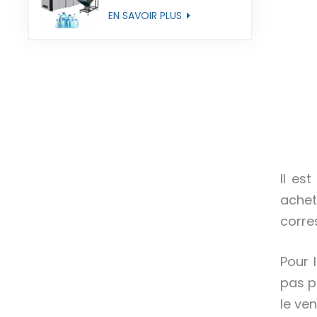
entièrement
EN SAVOIR PLUS
automatique
Il es
achet
corre
Pour 
pas p
le ven