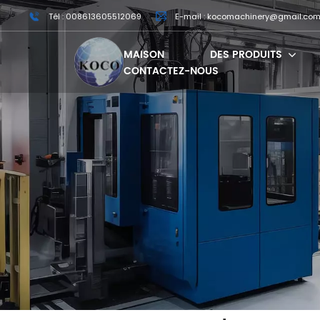
Tél : 008613605512069
E-mail : kocomachinery@gmail.co
MAISON
DES PRODUITS
CONTACTEZ-NOUS