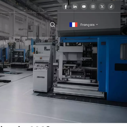
Français
English
français