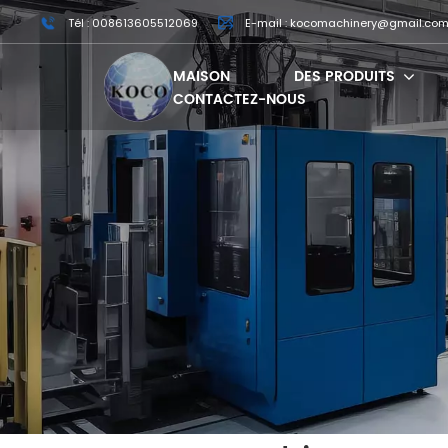
Tél : 008613605512069
E-mail : kocomachinery@gmail.co
MAISON
DES PRODUITS
CONTACTEZ-NOUS