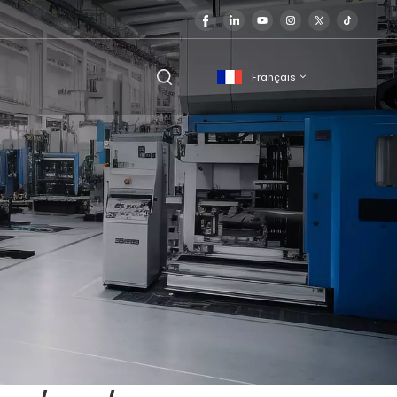
Français
English
français