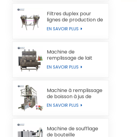
Filtres duplex pour
lignes de production de
liquides
EN SAVOIR PLUS
Machine de
remplissage de lait
automatique
EN SAVOIR PLUS
Machine à remplissage
de boisson à jus de
boucles de type brique
EN SAVOIR PLUS
Machine de soufflage
de bouteille