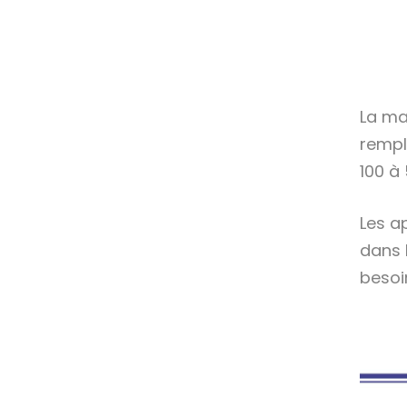
La ma
rempli
100 à
Les a
dans l
besoi