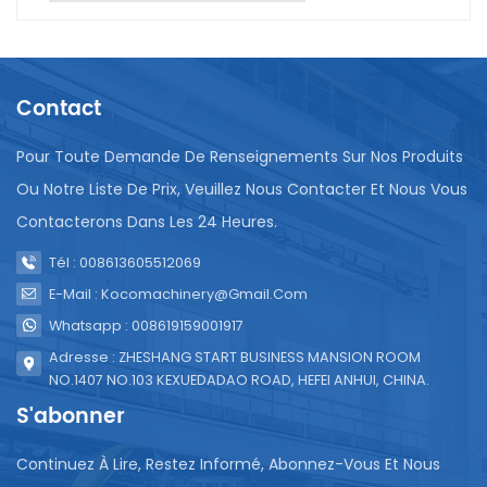
développement.Réduire la propagation des
maladies : en fournissant de l'eau potable, l'eau
conditionnée contribue à réduire la propagation des
maladies d'origine hydrique, en particulier dans les
Contact
zones où les sources d'eau sont sujettes à la
contamination. Ceci est crucial pour protéger les
enfants des maladies liées à l’eau.En résumé, l’eau
Pour Toute Demande De Renseignements Sur Nos Produits
en sac a joué un rôle positif en fournissant de l’eau
Ou Notre Liste De Prix, Veuillez Nous Contacter Et Nous Vous
potable aux enfants africains. Le machine de
Contacterons Dans Les 24 Heures.
fabrication d'eau en sachet, machines de
remplissage de jus de sachet et machines de
Tél : 008613605512069
remplissage d'eau pure de poche lancés par notre
E-Mail : Kocomachinery@gmail.com
société répondent aux besoins locaux croissants en
eau potable et en santé en Afrique grâce à leur
Whatsapp : 008619159001917
commodité, leur sécurité et leur protection de
Adresse : ZHESHANG START BUSINESS MANSION ROOM
l'environnement.
NO.1407 NO.103 KEXUEDADAO ROAD, HEFEI ANHUI, CHINA.
S'abonner
Continuez À Lire, Restez Informé, Abonnez-Vous Et Nous