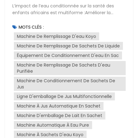
L’impact de l’eau conditionnée sur la santé des
enfants africains est multiforme :Améliorer la
sécurité de l’eau potable : L’eau conditionnée offre
une option d’eau potable relativement sûre pour les
MOTS CLÉS :
enfants africains, en particulier dans les zones où il y
Machine De Remplissage D'eau Koyo
a un manque d’installations d’eau potable.
Machine De Remplissage De Sachets De Liquide
L'utilisation d'eau conditionnée peut réduire les
maladies causées par la consommation de sources
Équipement De Conditionnement D'eau En Sac
d'eau contaminées, telles que la diarrhée, le choléra
Machine De Remplissage De Sachets D'eau
et la typhoïde. Cela revêt une grande importance
Purifiée
pour réduire les maladies et la mortalité des enfants
causées par une eau potable insalubre.Commodité
Machine De Conditionnement De Sachets De
Jus
et accessibilité : La portabilité et la facilité d’accès
de l’eau conditionnée permettent aux enfants et
Ligne D'emballage De Jus Multifonctionnelle
aux familles d’obtenir plus facilement de l’eau
Machine À Jus Automatique En Sachet
potable, en particulier dans les villes et certaines
zones aux infrastructures incomplètes. Cette
Machine D'emballage De Lait En Sachet
commodité contribue à augmenter la
Machine Automatique À Eau Pure
consommation d’eau des enfants, ce qui est
bénéfique pour leur santé et leur
Machine À Sachets D'eau Koyo