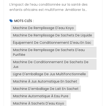
L’impact de l’eau conditionnée sur la santé des
enfants africains est multiforme :Améliorer la
sécurité de l’eau potable : L’eau conditionnée offre
une option d’eau potable relativement sûre pour les
MOTS CLÉS :
enfants africains, en particulier dans les zones où il y
Machine De Remplissage D'eau Koyo
a un manque d’installations d’eau potable.
Machine De Remplissage De Sachets De Liquide
L'utilisation d'eau conditionnée peut réduire les
maladies causées par la consommation de sources
Équipement De Conditionnement D'eau En Sac
d'eau contaminées, telles que la diarrhée, le choléra
Machine De Remplissage De Sachets D'eau
et la typhoïde. Cela revêt une grande importance
Purifiée
pour réduire les maladies et la mortalité des enfants
causées par une eau potable insalubre.Commodité
Machine De Conditionnement De Sachets De
Jus
et accessibilité : La portabilité et la facilité d’accès
de l’eau conditionnée permettent aux enfants et
Ligne D'emballage De Jus Multifonctionnelle
aux familles d’obtenir plus facilement de l’eau
Machine À Jus Automatique En Sachet
potable, en particulier dans les villes et certaines
zones aux infrastructures incomplètes. Cette
Machine D'emballage De Lait En Sachet
commodité contribue à augmenter la
Machine Automatique À Eau Pure
consommation d’eau des enfants, ce qui est
bénéfique pour leur santé et leur
Machine À Sachets D'eau Koyo