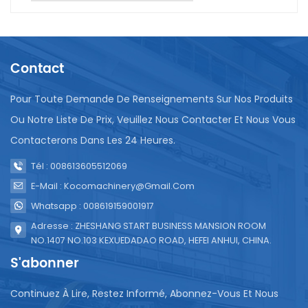
développement.Réduire la propagation des
maladies : en fournissant de l'eau potable, l'eau
conditionnée contribue à réduire la propagation des
maladies d'origine hydrique, en particulier dans les
Contact
zones où les sources d'eau sont sujettes à la
contamination. Ceci est crucial pour protéger les
enfants des maladies liées à l’eau.En résumé, l’eau
Pour Toute Demande De Renseignements Sur Nos Produits
en sac a joué un rôle positif en fournissant de l’eau
Ou Notre Liste De Prix, Veuillez Nous Contacter Et Nous Vous
potable aux enfants africains. Le machine de
Contacterons Dans Les 24 Heures.
fabrication d'eau en sachet, machines de
remplissage de jus de sachet et machines de
Tél : 008613605512069
remplissage d'eau pure de poche lancés par notre
E-Mail : Kocomachinery@gmail.com
société répondent aux besoins locaux croissants en
eau potable et en santé en Afrique grâce à leur
Whatsapp : 008619159001917
commodité, leur sécurité et leur protection de
Adresse : ZHESHANG START BUSINESS MANSION ROOM
l'environnement.
NO.1407 NO.103 KEXUEDADAO ROAD, HEFEI ANHUI, CHINA.
S'abonner
Continuez À Lire, Restez Informé, Abonnez-Vous Et Nous