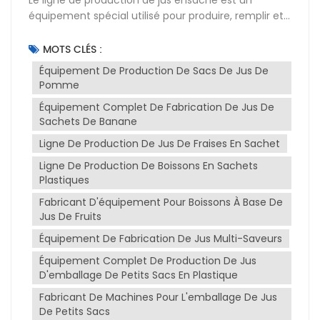
équipement spécial utilisé pour produire, remplir et
sceller des produits à base de jus en sac. Cette ligne
de production peut réaliser des processus de
MOTS CLÉS :
production à grande échelle et à haut rendement
Équipement De Production De Sacs De Jus De
pour garantir la qualité et la saveur du produit.Les
Pomme
principaux composants de la formule en sachet
Équipement Complet De Fabrication De Jus De
ligne de production de jus inclure les liens suivants :1.
Sachets De Banane
Nettoyage et traitement : Utilisez de l'eau chaude
pour nettoyer les tuyaux et les équipements de
Ligne De Production De Jus De Fraises En Sachet
réservoir avant la production afin de garantir
Ligne De Production De Boissons En Sachets
l'hygiène et la sécurité pendant la production.2.
Plastiques
Ingrédients et assaisonnement : Mélangez et
Fabricant D'équipement Pour Boissons À Base De
assaisonnez les ingrédients de la recette pour
Jus De Fruits
obtenir la texture et la saveur désirées.3.
Remplissage et scellage : Le jus préparé est stérilisé
Équipement De Fabrication De Jus Multi-Saveurs
à haute température Équipement de stérilisation
Équipement Complet De Production De Jus
instantanée UHT, puis entre dans le machine de
D'emballage De Petits Sacs En Plastique
remplissage et de scellage de liquide pour le
Fabricant De Machines Pour L'emballage De Jus
traitement de remplissage et de scellage.4. Tests et
De Petits Sacs
emballage : effectuez des tests de qualité sur les