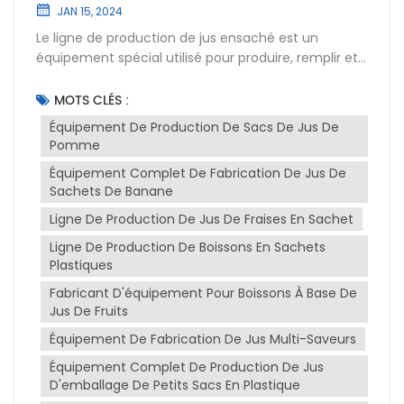
JAN 15, 2024
Le ligne de production de jus ensaché est un
équipement spécial utilisé pour produire, remplir et
sceller des produits à base de jus en sac. Cette ligne
de production peut réaliser des processus de
MOTS CLÉS :
production à grande échelle et à haut rendement
Équipement De Production De Sacs De Jus De
pour garantir la qualité et la saveur du produit.Les
Pomme
principaux composants de la formule en sachet
Équipement Complet De Fabrication De Jus De
ligne de production de jus inclure les liens suivants :1.
Sachets De Banane
Nettoyage et traitement : Utilisez de l'eau chaude
pour nettoyer les tuyaux et les équipements de
Ligne De Production De Jus De Fraises En Sachet
réservoir avant la production afin de garantir
Ligne De Production De Boissons En Sachets
l'hygiène et la sécurité pendant la production.2.
Plastiques
Ingrédients et assaisonnement : Mélangez et
Fabricant D'équipement Pour Boissons À Base De
assaisonnez les ingrédients de la recette pour
Jus De Fruits
obtenir la texture et la saveur désirées.3.
Remplissage et scellage : Le jus préparé est stérilisé
Équipement De Fabrication De Jus Multi-Saveurs
à haute température Équipement de stérilisation
Équipement Complet De Production De Jus
instantanée UHT, puis entre dans le machine de
D'emballage De Petits Sacs En Plastique
remplissage et de scellage de liquide pour le