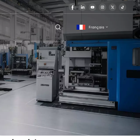
Français
English
français