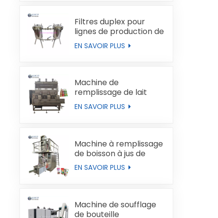
Filtres duplex pour
lignes de production de
liquides
EN SAVOIR PLUS
Machine de
remplissage de lait
automatique
EN SAVOIR PLUS
Machine à remplissage
de boisson à jus de
boucles de type brique
EN SAVOIR PLUS
Machine de soufflage
de bouteille