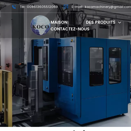
Tél : 008613605512069
E-mail : kocomachinery@gmail.co
MAISON
DES PRODUITS
CONTACTEZ-NOUS